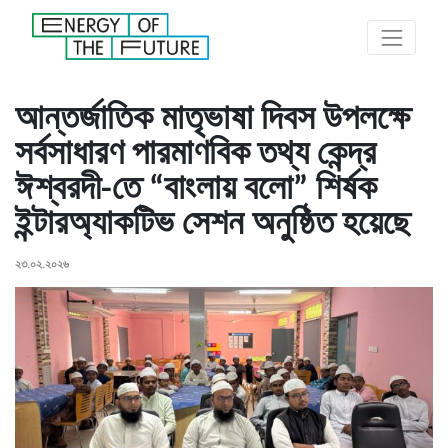
আন্তর্জাতিক মাতৃভাষা দিবস উপলক্ষে
সর্বসাধারণ পারমাণবিক তথ্য কেন্দ্র
ঈশ্বরদী-তে “বাংলায় বলো” শির্ষক
ইন্টারঅ্যাকটিভ সেশন অনুষ্ঠিত হয়েছে
২৩.০২.২০২৬