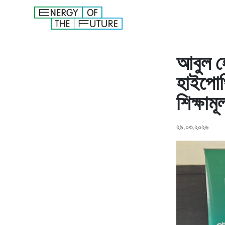
আবুল হো
হাইপোথি
শিক্ষাম
২৯.০৩.২০২৬