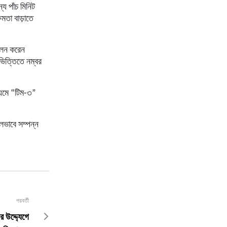
্য পাঁচ মিনিট
ষমতা বাড়াতে
পালন করেন
 ভিত্তিতে নম্বর
্যমে “টিম-৩”
ফলভাবে সম্পন্ন
পরবর্তী
 উদ্দ‍্যেগে