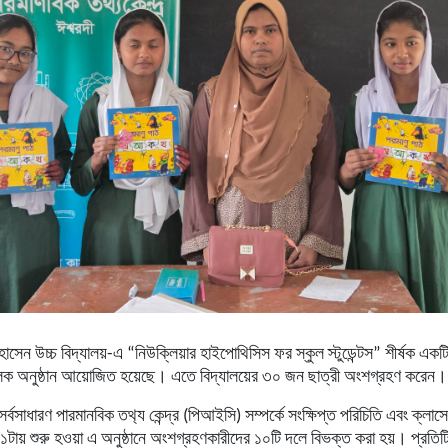
োসেন উচ্চ বিদ্যালয়
-এ “
নিউক্লিয়ার হাইপোথিসিস ফর স্কুল স্টুডেন্টস
” শীর্ষক একটি
ামূলক অনুষ্ঠান আয়োজিত হয়েছে। এতে বিদ্যালয়ের ৩০ জন ছাত্রী অংশগ্রহণ করেন।
 সর্বসাধারণ পারমানবিক তথ‍্য কেন্দ্র (পিআইসি) সম্পর্কে সংক্ষিপ্ত পরিচিতি এবং ক্লাসে
টায় শুরু হওয়া এ অনুষ্ঠানে অংশগ্রহণকারীদের ১০টি দলে বিভক্ত করা হয়। প্রতি