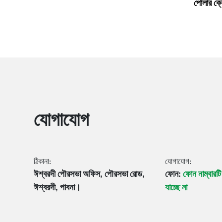
পোলার ক্র
যোগাযোগ
ঠিকানা:
যোগাযোগ:
ঈশ্বরদী পৌরসভা অফিস, পৌরসভা রোড,
ফোন:
ফোন নাম্বারট
ঈশ্বরদী, পাবনা।
যাচ্ছে না