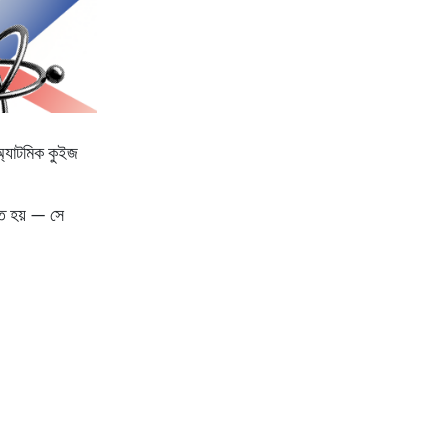
অ্যাটমিক কুইজ
হৃত হয় — সে