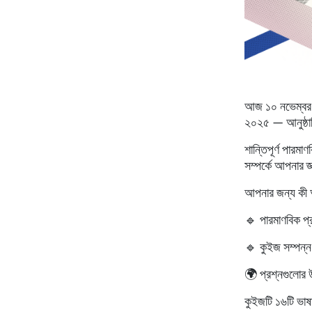
আজ
১০ নভেম্বর
২০২৫
— আনুষ্ঠান
শান্তিপূর্ণ পারমা
সম্পর্কে আপনার জ
আপনার জন্য কী 
🔹 পারমাণবিক প্র
🔹 কুইজ সম্পন্ন
🌍 প্রশ্নগুলোর 
কুইজটি
১৬টি ভাষা