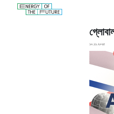
গ্লোবা
১০.১১.২০২৫