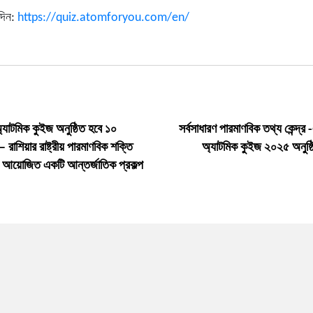
িন:
https://quiz.atomforyou.com/en/
্যাটমিক কুইজ অনুষ্ঠিত হবে ১০
সর্বসাধারণ পারমাণবিক তথ্য কেন্দ্র
রাশিয়ার রাষ্ট্রীয় পারমাণবিক শক্তি
অ্যাটমিক কুইজ ২০২৫ অনুষ্ঠ
 আয়োজিত একটি আন্তর্জাতিক প্রকল্প