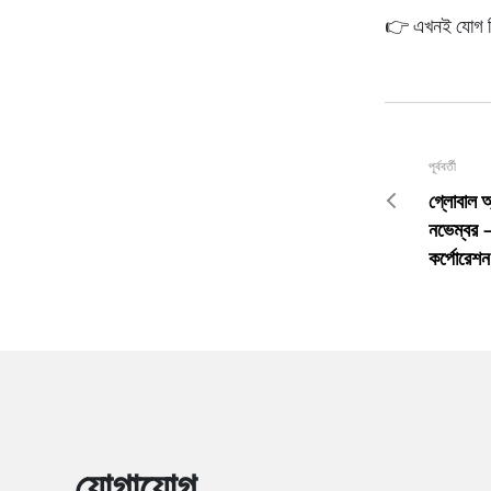
👉
এখনই যোগ দ
পূর্ববর্তী
গ্লোবাল অ
নভেম্বর — 
কর্পোরেশন