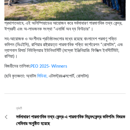
প্রথাগতভাবে, এই অলিম্পিয়াডের আয়োজন করে সর্বসাধারণ পারমাণবিক তথ্য কেন্দ্র,
ঈশ্বরদী এবং অ-লাভজনক সংস্থা “এনার্জি অব দ্য ফিউচার”।
সহ-আয়োজক ও অংশীদার প্রতিষ্ঠানগুলোর মধ্যে রয়েছে বাংলাদেশ পরমাণু শক্তি
কমিশন (বিএইসি), রাশিয়ার রাষ্ট্রায়ত্ত পারমাণবিক শক্তি কর্পোরেশন “রোসাটম”, এবং
ন্যাশনাল রিসার্চ নিউক্লিয়ার ইউনিভার্সিটি (মস্কো ইঞ্জিনিয়ারিং ফিজিক্স ইনস্টিটিউট,
রাশিয়া)।
বিজয়ীদের তালিকা:
PEO 2025- Winners
(ছবি কৃতজ্ঞতা:
অ‍্যাটম
মিডিয়া,
এটমস্ট্রয়এক্সপোর্ট, রোসাটম)
পূর্ববর্তী
সর্বসাধারণ পারমাণবিক তথ্য কেন্দ্র-এ পারমাণবিক বিদ্যুৎকেন্দ্র কমিশনিং বিষয়ক
সেমিনার অনুষ্ঠিত হয়েছে