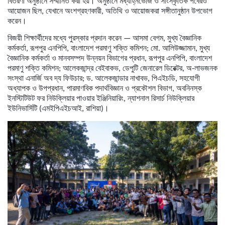
বিতরণী অনুষ্ঠানে সম্মানিত করা হয়। অনুষ্ঠানে মধ্যাহ্নভোজ ও সাংস্কৃতিক পর্বেরও
আয়োজন ছিল, যেখানে অংশগ্রহণকারী, অতিথি ও আয়োজকরা সঙ্গীতানুষ্ঠান উপভোগ
করেন।
বিজয়ী শিক্ষার্থীদের মধ্যে পুরস্কার প্রদান করেন — আসমা বেগম, মুখ্য বৈজ্ঞানিক
কর্মকর্তা, রূপপুর এনপিপি, বাংলাদেশ পরমাণু শক্তি কমিশন; মো. আলিউজ্জামান, মুখ্য
বৈজ্ঞানিক কর্মকর্তা ও মানবসম্পদ উন্নয়ন বিভাগের প্রধান, রূপপুর এনপিপি, বাংলাদেশ
পরমাণু শক্তি কমিশন; আলেকজান্দ্র বেইবাকভ, ডেপুটি জেনারেল ডিরেক্টর, অ-লাভজনক
সংস্থা এনার্জি অব দ্য ফিউচার; ড. আলেকজান্ডার নাখাবভ, পিএইচডি, সহযোগী
অধ্যাপক ও উপপ্রধান, পারমাণবিক পদার্থবিজ্ঞান ও প্রকৌশল বিভাগ, অবনিনস্ক
ইনস্টিটিউট ফর নিউক্লিয়ার পাওয়ার ইঞ্জিনিয়ারিং, ন্যাশনাল রিসার্চ নিউক্লিয়ার
ইউনিভার্সিটি (এমইপিএইচআই, রাশিয়া)।