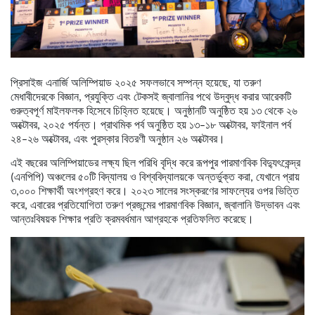
প্রিসাইজ এনার্জি অলিম্পিয়াড ২০২৫ সফলভাবে সম্পন্ন হয়েছে, যা তরুণ
মেধাবীদেরকে বিজ্ঞান, প্রযুক্তি এবং টেকসই জ্বালানির পথে উদ্বুদ্ধ করার আরেকটি
গুরুত্বপূর্ণ মাইলফলক হিসেবে চিহ্নিত হয়েছে। অনুষ্ঠানটি অনুষ্ঠিত হয় ১৩ থেকে ২৬
অক্টোবর, ২০২৫ পর্যন্ত। প্রাথমিক পর্ব অনুষ্ঠিত হয় ১৩–১৮ অক্টোবর, ফাইনাল পর্ব
২৪–২৬ অক্টোবর, এবং পুরস্কার বিতরণী অনুষ্ঠান ২৬ অক্টোবর।
এই বছরের অলিম্পিয়াডের লক্ষ্য ছিল পরিধি বৃদ্ধি করে রূপপুর পারমাণবিক বিদ্যুৎকেন্দ্র
(এনপিপি) অঞ্চলের ৫০টি বিদ্যালয় ও বিশ্ববিদ্যালয়কে অন্তর্ভুক্ত করা, যেখানে প্রায়
৩,০০০ শিক্ষার্থী অংশগ্রহণ করে। ২০২৩ সালের সংস্করণের সাফল্যের ওপর ভিত্তি
করে, এবারের প্রতিযোগিতা তরুণ প্রজন্মের পারমাণবিক বিজ্ঞান, জ্বালানি উদ্ভাবন এবং
আন্তঃবিষয়ক শিক্ষার প্রতি ক্রমবর্ধমান আগ্রহকে প্রতিফলিত করেছে।