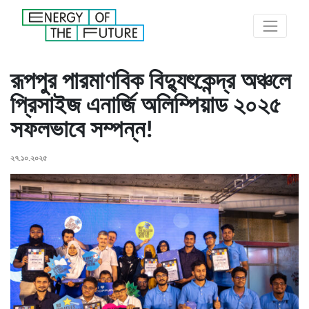
রূপপুর পারমাণবিক বিদ্যুৎকেন্দ্র অঞ্চলে
প্রিসাইজ এনার্জি অলিম্পিয়াড ২০২৫
সফলভাবে সম্পন্ন!
২৭.১০.২০২৫