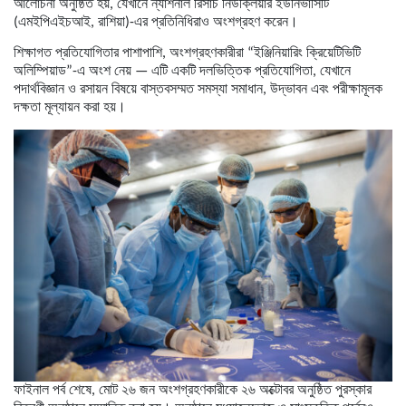
আলোচনা অনুষ্ঠিত হয়, যেখানে ন্যাশনাল রিসার্চ নিউক্লিয়ার ইউনিভার্সিটি
(এমইপিএইচআই, রাশিয়া)-এর প্রতিনিধিরাও অংশগ্রহণ করেন।
শিক্ষাগত প্রতিযোগিতার পাশাপাশি, অংশগ্রহণকারীরা “ইঞ্জিনিয়ারিং ক্রিয়েটিভিটি
অলিম্পিয়াড”-এ অংশ নেয় — এটি একটি দলভিত্তিক প্রতিযোগিতা, যেখানে
পদার্থবিজ্ঞান ও রসায়ন বিষয়ে বাস্তবসম্মত সমস্যা সমাধান, উদ্ভাবন এবং পরীক্ষামূলক
দক্ষতা মূল্যায়ন করা হয়।
ফাইনাল পর্ব শেষে, মোট ২৬ জন অংশগ্রহণকারীকে ২৬ অক্টোবর অনুষ্ঠিত পুরস্কার