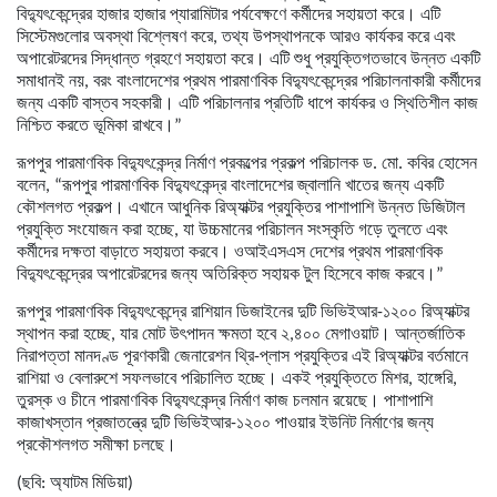
বিদ্যুৎকেন্দ্রের হাজার হাজার প্যারামিটার পর্যবেক্ষণে কর্মীদের সহায়তা করে। এটি
সিস্টেমগুলোর অবস্থা বিশ্লেষণ করে, তথ্য উপস্থাপনকে আরও কার্যকর করে এবং
অপারেটরদের সিদ্ধান্ত গ্রহণে সহায়তা করে। এটি শুধু প্রযুক্তিগতভাবে উন্নত একটি
সমাধানই নয়, বরং বাংলাদেশের প্রথম পারমাণবিক বিদ্যুৎকেন্দ্রের পরিচালনাকারী কর্মীদের
জন্য একটি বাস্তব সহকারী। এটি পরিচালনার প্রতিটি ধাপে কার্যকর ও স্থিতিশীল কাজ
নিশ্চিত করতে ভূমিকা রাখবে।”
রূপপুর পারমাণবিক বিদ্যুৎকেন্দ্র নির্মাণ প্রকল্পের প্রকল্প পরিচালক ড. মো. কবির হোসেন
বলেন, “রূপপুর পারমাণবিক বিদ্যুৎকেন্দ্র বাংলাদেশের জ্বালানি খাতের জন্য একটি
কৌশলগত প্রকল্প। এখানে আধুনিক রিঅ্যাক্টর প্রযুক্তির পাশাপাশি উন্নত ডিজিটাল
প্রযুক্তি সংযোজন করা হচ্ছে, যা উচ্চমানের পরিচালন সংস্কৃতি গড়ে তুলতে এবং
কর্মীদের দক্ষতা বাড়াতে সহায়তা করবে। ওআইএসএস দেশের প্রথম পারমাণবিক
বিদ্যুৎকেন্দ্রের অপারেটরদের জন্য অতিরিক্ত সহায়ক টুল হিসেবে কাজ করবে।”
রূপপুর পারমাণবিক বিদ্যুৎকেন্দ্রে রাশিয়ান ডিজাইনের দুটি ভিভিইআর-১২০০ রিঅ্যাক্টর
স্থাপন করা হচ্ছে, যার মোট উৎপাদন ক্ষমতা হবে ২,৪০০ মেগাওয়াট। আন্তর্জাতিক
নিরাপত্তা মানদণ্ড পূরণকারী জেনারেশন থ্রি-প্লাস প্রযুক্তির এই রিঅ্যাক্টর বর্তমানে
রাশিয়া ও বেলারুশে সফলভাবে পরিচালিত হচ্ছে। একই প্রযুক্তিতে মিশর, হাঙ্গেরি,
তুরস্ক ও চীনে পারমাণবিক বিদ্যুৎকেন্দ্র নির্মাণ কাজ চলমান রয়েছে। পাশাপাশি
কাজাখস্তান প্রজাতন্ত্রে দুটি ভিভিইআর-১২০০ পাওয়ার ইউনিট নির্মাণের জন্য
প্রকৌশলগত সমীক্ষা চলছে।
(ছবি: অ‍্যাটম মিডিয়া)