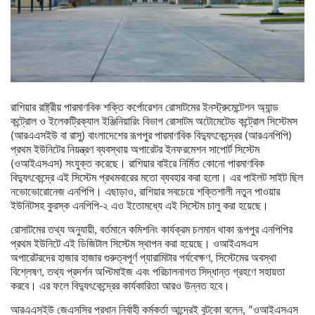
রাশিয়ার রাষ্ট্রীয় পারমাণবিক শক্তি কর্পোরেশন রোসাটমের ইনস্ট্রুমেন্টেশন অ্যান্ড
কন্ট্রোল ও ইলেকট্রিক্যাল ইঞ্জিনিয়ারিং বিভাগ রোসাটম অটোমেটেড কন্ট্রোল সিস্টেমস
(আরএএসইউ বা রাসু) বাংলাদেশের রূপপুর পারমাণবিক বিদ্যুৎকেন্দ্রের (আরএনপিপি)
প্রথম ইউনিটের নিয়ন্ত্রণ ব্যবস্থায় অপারেটর ইনফরমেশন সাপোর্ট সিস্টেম
(ওআইএসএস) সংযুক্ত করেছে। রাশিয়ার বাইরে নির্মিত কোনো পারমাণবিক
বিদ্যুৎকেন্দ্রে এই সিস্টেম প্রথমবারের মতো ব্যবহার করা হলো। এর পাইলট সাইট ছিল
নভোভোরোনেজ এনপিপি। এছাড়াও, রাশিয়ার সবচেয়ে শক্তিশালী নতুন পাওয়ার
ইউনিটসহ কুরস্ক এনপিপি-২ এও ইতোমধ্যে এই সিস্টেম চালু করা হয়েছে।
রোসাটমের তথ্য অনুযায়ী, বর্তমানে কমিশনিং কার্যক্রম চলমান থাকা রূপপুর এনপিপির
প্রথম ইউনিটে এই ডিজিটাল সিস্টেম স্থাপন করা হয়েছে। ওআইএসএস
অপারেটরদের হাজার হাজার গুরুত্বপূর্ণ প্যারামিটার পর্যবেক্ষণ, সিস্টেমের অবস্থা
বিশ্লেষণ, তথ্য প্রদর্শন অপ্টিমাইজ এবং পরিচালনাগত সিদ্ধান্ত গ্রহণে সহায়তা
করবে। এর ফলে বিদ্যুৎকেন্দ্রের কার্যকারিতা আরও উন্নত হবে।
আরএএসইউ জেএসসির প্রধান নির্বাহী কর্মকর্তা আন্দ্রেই বুটকো বলেন, “ওআইএসএস