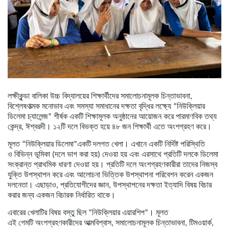
লক্ষীকুন্ডা বালিকা
উচ্চ বিদ্যালয়ের শিক্ষার্থীদের সমালোচনামূলক চিন্তাভাবনা,
বিশ্লেষণাত্মক মনোভাব এবং সমস্যা সমাধানের দক্ষতা বৃদ্ধির লক্ষ্যে “নিউক্লিয়ার
ডিলেমা চ্যালেন্জ” শীর্ষক একটি শিক্ষামূলক অনুষ্ঠানের আয়োজন করে পারমাণবিক তথ্য
কেন্দ্র, ঈশ্বরদী। ১২টি দলে বিভক্ত হয়ে ৪৮ জন শিক্ষার্থী এতে অংশগ্রহণ করে।
মূলত “নিউক্লিয়ার ডিলেমা”একটি দলগত খেলা। এখানে একটি নির্দিষ্ট পরিস্থিতি
ও বিভিন্ন ভূমিকা (দলে ভাগ করা হয়) দেওয়া হয় এবং এরসাথে প্রতিটি দলকে ডিলেমা
সংক্রান্ত প্রাথমিক ধারণা দেওয়া হয়। প্রতিটি দলে অংশগ্রহণকারীরা তাদের নিজস্ব
যুক্তি উপস্থাপন করে এবং আলোচনা ভিত্তিক উপস্থাপনা পরিবেশন করেন একজন
দলনেতা। এছাড়াও, প্রতিযোগীদের জ্ঞান, উপস্থাপনের দক্ষতা ইত্যাদি বিষয় বিচার
করার জন্য একজন বিচারক নির্ধারিত থাকে।
এবারের খেলাটির বিষয় বস্তু ছিল “নিউক্লিয়ার এয়ারশিপ”। মূলত
এই গেমটি অংশগ্রহণকারীদের আত্মবিশ্বাস, সমালোচনামূলক চিন্তাভাবনা, টিমওয়ার্ক,