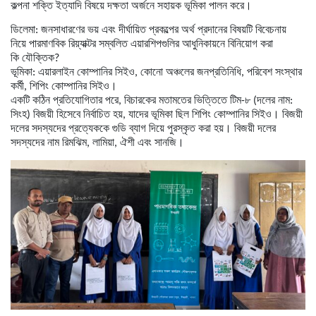
কল্পনা শক্তি ইত্যাদি বিষয়ে দক্ষতা অর্জনে সহায়ক ভূমিকা পালন করে।
ডিলেমা: জনসাধারণের ভয় এবং দীর্ঘায়িত প্রকল্পের অর্থ প্রদানের বিষয়টি বিবেচনায়
নিয়ে পারমাণবিক রিয়্যাক্টর সম্বলিত এয়ারশিপগুলির আধুনিকায়নে বিনিয়োগ করা
কি যৌক্তিক?
ভূমিকা: এয়ারলাইন কোম্পানির সিইও, কোনো অঞ্চলের জনপ্রতিনিধি, পরিবেশ সংস্থার
কর্মী, শিপিং কোম্পানির সিইও।
একটি কঠিন প্রতিযোগিতার পরে, বিচারকের মতামতের ভিত্তিতে টিম-৮ (দলের নাম:
সিংহ) বিজয়ী হিসেবে নির্বাচিত হয়, যাদের ভূমিকা ছিল শিপিং কোম্পানির সিইও। বিজয়ী
দলের সদস্যদের প্রত্যেককে গুডি ব্যাগ দিয়ে পুরস্কৃত করা হয়। বিজয়ী দলের
সদস্যদের নাম রিমঝিম, লামিয়া, ঐশী এবং সানজি।