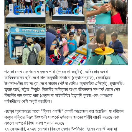
পতাকা দেখে দেশের নাম বলতে পারা (গ্যেস দা ক্রান্ট্রি), আবিষ্কার অথবা
আবিষ্কারকের ছবি দেখে সাল অনুযায়ী সাজানো (ক্রোনোগ্রাফ), তেজস্ক্রিয়
উপাদানগুলির ভর সংখ্যা দেখে সাজান (শর্ট দা রেডিও অ্যাকটিভ এলিমেন্ট), চ্যালেঞ্জিং
ফ্ল্যাট আর্থ, মাইন্ড স্প্রিন্ট, বিজ্ঞানীর অবিষ্কার অথবা জীবনকাল সম্পর্কে জেনে সেই
বিজ্ঞানীর নাম বলতে পারা (গ্যেস দা সাইনটিস্ট) ইত্যাদি কুইজ এবং গেমগুলো
দর্শনার্থীদের বেশি অকৃষ্ট করেছিল।
এছাড়া প্রথমবারের মতো “ক্লিন এনার্জি” গেমটি আয়োজন করা হয়েছিল, যা পরিবেশ
বান্ধব শক্তির বিকল্প উৎসগুলি সম্পর্কে দর্শকদের জ্ঞানের পরিধি যাচাই করেছে এবং
এগুলো সম্পর্কে বিশদ ধারণা প্রদান করেছে।
২৬ ফেব্রুয়ারি, ২০২৪ সোমবার বিকালে মেলায় উপস্থিত ছিলেন এনার্জি অফ দা