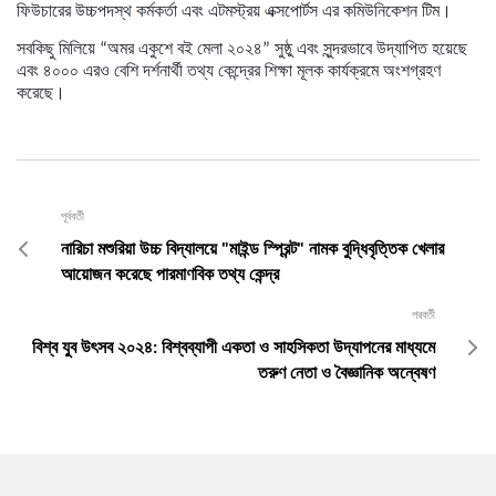
ফিউচারের উচ্চপদস্থ কর্মকর্তা এবং এটমস্ট্রয় এক্সপোর্টস এর কমিউনিকেশন টিম।
সবকিছু মিলিয়ে “অমর একুশে বই মেলা ২০২৪” সুষ্ঠু এবং সুন্দরভাবে উদ্‌যাপিত হয়েছে
এবং ৪০০০ এরও বেশি দর্শনার্থী তথ্য কেন্দ্রের শিক্ষা মূলক কার্যক্রমে অংশগ্রহণ
করেছে।
পূর্ববর্তী
নারিচা মশুরিয়া উচ্চ বিদ্যালয়ে "মাইন্ড স্প্রিন্ট" নামক বুদ্ধিবৃত্তিক খেলার
আয়োজন করেছে পারমাণবিক তথ্য কেন্দ্র
পরবর্তী
বিশ্ব যুব উৎসব ২০২৪: বিশ্বব্যাপী একতা ও সাহসিকতা উদ্‌যাপনের মাধ্যমে
তরুণ নেতা ও বৈজ্ঞানিক অন্বেষণ