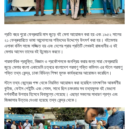
প্রতি বছর পুরো ফেব্রুয়ারি মাস জুড়ে বই মেলা আয়োজন করা হয় এবং ১৯৫২ সালের
২১ ফেব্রুয়ারিতে ভাষা আন্দোলনের শহিদদের উদ্দেশ্যে উৎসর্গ করা হয়। বইমেলার
এলাকা বর্নিল সাজে সজ্জিত হয় এবং দেশের প্রায় প্রতিটি লেখকই রাজধানীর এ বই
মেলায় আসেন তাদের বই উন্মোচন করতে।
পারমাণবিক প্রযুক্তি, বিজ্ঞান ও প্রকৌশলকে জনপ্রিয় করার জন্য সারা ফেব্রুয়ারি
জুড়ে মেলার বাংলা একাডেমি চত্বরে বাংলাদেশ পরমাণু শক্তি কমিশন এর স্টলে পরমাণু
শক্তি তথ্য কেন্দ্র, ঢাকা বিভিন্ন শিক্ষা মূলক কার্যক্রমের আয়োজন করেছিল।
স্টলে তথ্য কেন্দ্রের পক্ষ থেকে নিয়মিত আয়োজন করা হয়েছিল তাৎক্ষণিক আকর্ষণীয়
কুইজ, ফেইস পেইন্টিং এবং গেমস, সাথে ছিল চমৎকার সব তথ্যমূলক বই যেগুলো
দর্শনার্থীরা উপহার হিসেবে বিনামূল্যে পেয়েছে। এছাড়া সকলের সাধারণ প্রশ্ন এবং
জিজ্ঞাসার উত্তর দেওয়া হয়েছে তথ্য কেন্দ্র থেকে।