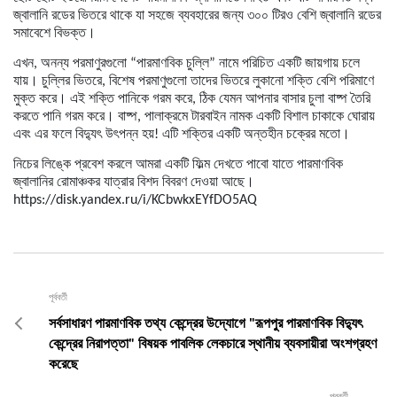
জ্বালানি রডের ভিতরে থাকে যা সহজে ব্যবহারের জন্য ৩০০ টিরও বেশি জ্বালানি রডের
সমাবেশে বিভক্ত।
এখন, অনন্য পরমাণুরগুলো “পারমাণবিক চুল্লি” নামে পরিচিত একটি জায়গায় চলে
যায়। চুল্লির ভিতরে, বিশেষ পরমাণুগুলো তাদের ভিতরে লুকানো শক্তি বেশি পরিমাণে
মুক্ত করে। এই শক্তি পানিকে গরম করে, ঠিক যেমন আপনার বাসার চুলা বাষ্প তৈরি
করতে পানি গরম করে। বাষ্প, পালাক্রমে টারবাইন নামক একটি বিশাল চাকাকে ঘোরায়
এবং এর ফলে বিদ্যুৎ উৎপন্ন হয়! এটি শক্তির একটি অন্তহীন চক্রের মতো।
নিচের লিঙ্কে প্রবেশ করলে আমরা একটি ফিল্ম দেখতে পাবো যাতে পারমাণবিক
জ্বালানির রোমাঞ্চকর যাত্রার বিশদ বিবরণ দেওয়া আছে।
https://disk.yandex.ru/i/KCbwkxEYfDO5AQ
পূর্ববর্তী
সর্বসাধারণ পারমাণবিক তথ্য কেন্দ্রের উদ্যোগে "রূপপুর পারমাণবিক বিদ্যুৎ
কেন্দ্রের নিরাপত্তা" বিষয়ক পাবলিক লেকচারে স্থানীয় ব্যবসায়ীরা অংশগ্রহণ
করেছে