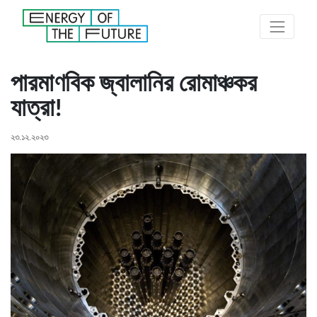
পারমাণবিক জ্বালানির রোমাঞ্চকর
যাত্রা!
২৩.১২.২০২৩