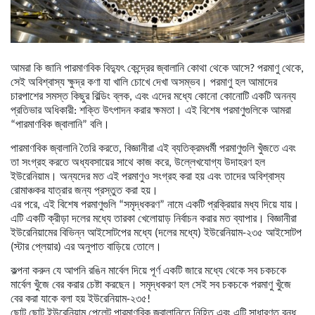
আমরা কি জানি পারমাণবিক বিদ্যুৎ কেন্দ্রের জ্বালানি কোথা থেকে আসে? পরমাণু থেকে,
সেই অবিশ্বাস্য ক্ষুদ্র কণা যা খালি চোখে দেখা অসম্ভব। পরমাণু হল আমাদের
চারপাশের সমস্ত কিছুর বিল্ডিং ব্লক, এবং এদের মধ্যে কোনো কোনোটি একটি অনন্য
প্রতিভার অধিকারী: শক্তি উৎপাদন করার ক্ষমতা। এই বিশেষ পরমাণুগুলিকে আমরা
“পারমাণবিক জ্বালানি” বলি।
পারমাণবিক জ্বালানি তৈরি করতে, বিজ্ঞানীরা এই ব্যতিক্রমধর্মী পরমাণুগুলি খুঁজতে এবং
তা সংগ্রহ করতে অধ্যবসায়ের সাথে কাজ করে, উল্লেখযোগ্য উদাহরণ হল
ইউরেনিয়াম। অন্যদের মত এই পরমাণুও সংগ্রহ করা হয় এবং তাদের অবিশ্বাস্য
রোমাঞ্চকর যাত্রার জন্য প্রস্তুত করা হয়।
এর পরে, এই বিশেষ পরমাণুগুলি “সমৃদ্ধকরণ” নামে একটি প্রক্রিয়ার মধ্য দিয়ে যায়।
এটি একটি ক্রীড়া দলের মধ্যে তারকা খেলোয়াড় নির্বাচন করার মত ব্যাপার। বিজ্ঞানীরা
ইউরেনিয়ামের বিভিন্ন আইসোটপের মধ্যে (দলের মধ্যে) ইউরেনিয়াম-২৩৫ আইসোটপ
(স্টার প্লেয়ার) এর অনুপাত বাড়িয়ে তোলে।
কল্পনা করুন যে আপনি রঙিন মার্বেল দিয়ে পূর্ণ একটি জারে মধ্যে থেকে সব চকচকে
মার্বেল খুঁজে বের করার চেষ্টা করছেন। সমৃদ্ধকরণ হল সেই সব চকচকে পরমাণু খুঁজে
বের করা যাকে বলা হয় ইউরেনিয়াম-২৩৫!
ছোট ছোট ইউরেনিয়াম পেলেট পারমাণবিক জ্বালানিতে নিহিত এবং এটি সাধারণত বন্ধ