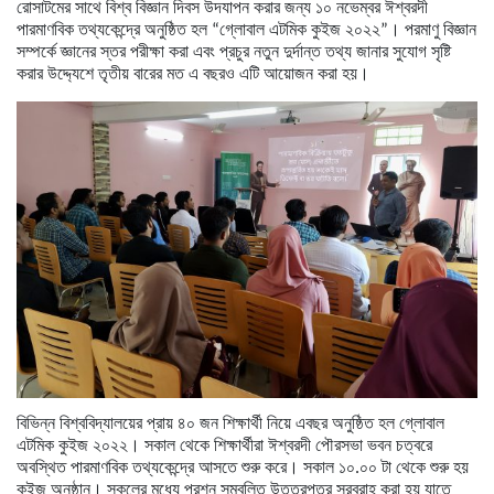
রোসাটমের
সাথে
বিশ্ব
বিজ্ঞান
দিবস
উদযাপন
করার
জন্য
১০
নভেম্বর
ঈশ্বরদী
পারমাণবিক
তথ্যকেন্দ্রে
অনুষ্ঠিত
হল
“
গ্লোবাল
এটমিক
কুইজ
২০২২
”
।
পরমাণু
বিজ্ঞান
সম্পর্কে
জ্ঞানের
স্তর
পরীক্ষা
করা
এবং
প্রচুর
নতুন
দুর্দান্ত
তথ্য
জানার
সুযোগ
সৃষ্টি
করার
উদ্দ্যেশে
তৃতীয়
বারের
মত
এ
বছরও
এটি
আয়োজন
করা
হয়।
বিভিন্ন
বিশ্ববিদ্যালয়ের
প্রায়
৪০
জন
শিক্ষার্থী
নিয়ে
এবছর
অনুষ্ঠিত
হল
গ্লোবাল
এটমিক
কুইজ
২০২২।
সকাল
থেকে
শিক্ষার্থীরা
ঈশ্বরদী
পৌরসভা
ভবন
চত্বরে
অবস্থিত
পারমাণবিক
তথ্যকেন্দ্রে
আসতে
শুরু
করে।
সকাল
১০
.
০০
টা
থেকে
শুরু
হয়
কুইজ
অনুষ্ঠান।
সকলের
মধ্যে
প্রশ্ন
সম্বলিত
উত্তরপত্র
সরবরাহ
করা
হয়
যাতে