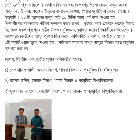
মোট
২০
টি
প্রশ্ন
ছিলো।
এখানে
বিভিন্ন
ধরণের
প্রশ্ন
ছিলো
যেমন
,
সত্য
অথবা
মিথ্যা বাচাই করা
,
পছন্দের উত্তর বলেছেন নেওয়া
,
পেয়ার
ম্যাচিং
বা
জোড়া
মেলানো
ইত্যাদি।
২০
টি
প্রশ্নের
জন্য
মোট
৩০
মিনিট
সময়
ধার্য
করে
দেওয়া
হয়
শিক্ষার্থীদের
সফলভাবে পরীক্ষা সম্পন্ন
করার
জন্য।
কুইজ
শেষে
একজন
পরমানু
বিষয়ে
বিশেষজ্ঞ
সকল
প্রশ্নের
সঠিক
উত্তর
যুক্তিসহ
ব্যাখ্যা
করেন
শিক্ষার্থীদের
উদ্দেশ্যে।
অংশগ্রহনকারীদের
মধ্যে
প্রথম
তিন
স্থান
অধিকারীদের
অর্থাৎ
বিজয়ীদের
মধ্যে
৩টি
স্ম্যার্ট
ওয়াচ
তুলে
দেওয়া
হয়।
সর্বশেষে
সকলের
মধ্যে
নাস্তা
বিতরণ
করে
অনুষ্ঠান
সমাপ্ত
করা
হয়।
প্রথম
,
দ্বিতীয়
এবং
তৃতীয়
স্থান
অধিকারীরা
হলেন
:
১
)
মোঃ
নাসিম
আলী
,
রসায়ন
বিভাগ
,
পাবনা
বিজ্ঞান
ও
প্রযুক্তি
বিশ্ববিদ্যালয়।
২
)
রাসেল
উদ্দিন
,
রসায়ন
বিভাগ
,
পাবনা
বিজ্ঞান
ও
প্রযুক্তি
বিশ্ববিদ্যালয়।
৩
)
মুরসালিন
আহমেদ
,
ফার্মেসি
বিভাগ
,
পাবনা
বিজ্ঞান
ও
প্রযুক্তি
বিশ্ববিদ্যালয়।