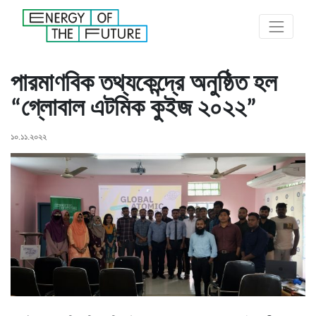
পারমাণবিক তথ্যকেন্দ্রে অনুষ্ঠিত হল
“গ্লোবাল এটমিক কুইজ ২০২২”
১০.১১.২০২২