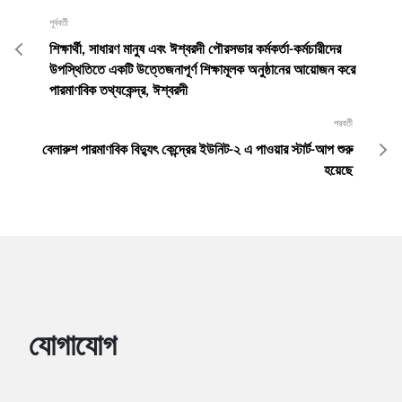
পূর্ববর্তী
শিক্ষার্থী, সাধারণ মানুষ এবং ঈশ্বরদী পৌরসভার কর্মকর্তা-কর্মচারীদের
উপস্থিতিতে একটি উত্তেজনাপূর্ণ শিক্ষামূলক অনুষ্ঠানের আয়োজন করে
পারমাণবিক তথ্যকেন্দ্র, ঈশ্বরদী
পরবর্তী
বেলারুশ পারমাণবিক বিদ্যুৎ কেন্দ্রের ইউনিট-২ এ পাওয়ার স্টার্ট-আপ শুরু
হয়েছে
যোগাযোগ