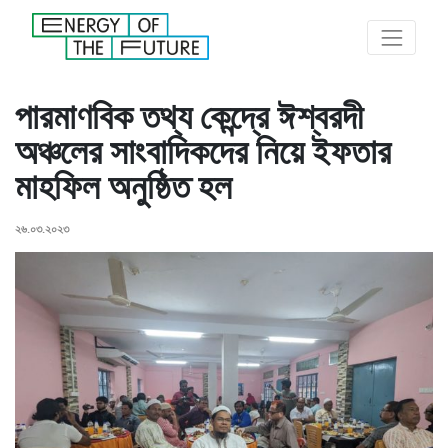
পারমাণবিক তথ্য কেন্দ্রে ঈশ্বরদী
অঞ্চলের সাংবাদিকদের নিয়ে ইফতার
মাহফিল অনুষ্ঠিত হল
২৬.০৩.২০২৩