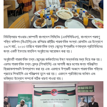
নিউক্লিয়ার
পাওয়ার
কোম্পানী
বাংলাদেশ
লিমিটেড
(
এনপিসিবিএল
),
বাংলাদেশ
পরমাণু
শক্তি
কমিশন
(
বিএইসি
)
এবং
রাশিয়ার
রাষ্ট্রীয়
পারমাণবিক
সংস্থা
রোসাটম
এর
উদ্যোগে
২৬শে
মার্চ
,
২০২৩
তারিখে
পারমাণবিক
তথ্য
কেন্দ্রে
ঈশ্বরদীর
গণমাধ্যম
প্রতিনিধিদের
জন্য
একটি
ইফতার
মাহফিল
অনুষ্ঠানের
আয়োজন
করা
হয়।
অনুষ্ঠানটি
পারমাণবিক
তথ্য
কেন্দ্রের
কর্মকর্তাদের
উষ্ণ
অভ্যর্থনার
মধ্য
দিয়ে
শুরু
হয়।
এরপর
পারমাণবিক
তথ্য
কেন্দ্র
(
পিআইসি
)
এর
আগামী
বছর
গুলোর
জন্য
পরিকল্পিত
ক্রিয়াকলাপগুলি
উপস্থাপন
করা
হয়
এবং
এরসাথে
ঈশ্বরদী
অঞ্চলে
পারমাণবিক
শক্তির
প্রচারে
পিআইসি
এর
পরিকল্পনা
তুলে
ধরা
হয়।
এরফলে
প্রতিষ্ঠানের
বর্তমান
এবং
ভবিষ্যত
উদ্যোগ
সম্পর্কে
সঠিক
ধারণা
পাওয়া
যায়।