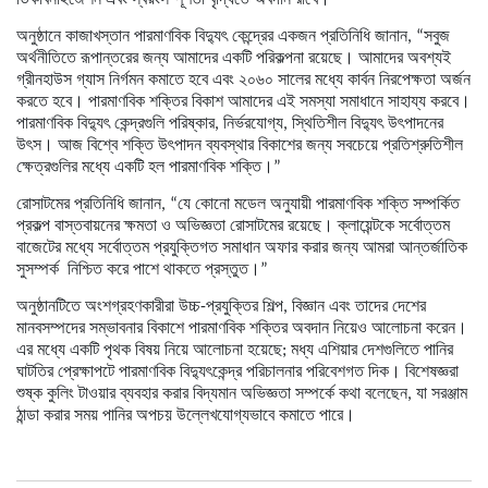
অনুষ্ঠানে কাজাখস্তান পারমাণবিক বিদ্যুৎ কেন্দ্রের একজন প্রতিনিধি জানান, “সবুজ
অর্থনীতিতে রূপান্তরের জন্য আমাদের একটি পরিকল্পনা রয়েছে। আমাদের অবশ্যই
গ্রীনহাউস গ্যাস নির্গমন কমাতে হবে এবং ২০৬০ সালের মধ্যে কার্বন নিরপেক্ষতা অর্জন
করতে হবে। পারমাণবিক শক্তির বিকাশ আমাদের এই সমস্যা সমাধানে সাহায্য করবে।
পারমাণবিক বিদ্যুৎ কেন্দ্রগুলি পরিষ্কার, নির্ভরযোগ্য, স্থিতিশীল বিদ্যুৎ উৎপাদনের
উৎস। আজ বিশ্বে শক্তি উৎপাদন ব্যবস্থার বিকাশের জন্য সবচেয়ে প্রতিশ্রুতিশীল
ক্ষেত্রগুলির মধ্যে একটি হল পারমাণবিক শক্তি।”
রোসাটমের প্রতিনিধি জানান, “যে কোনো মডেল অনুযায়ী পারমাণবিক শক্তি সম্পর্কিত
প্রকল্প বাস্তবায়নের ক্ষমতা ও অভিজ্ঞতা রোসাটমের রয়েছে। ক্লায়েন্টকে সর্বোত্তম
বাজেটের মধ্যে সর্বোত্তম প্রযুক্তিগত সমাধান অফার করার জন্য আমরা আন্তর্জাতিক
সুসম্পর্ক
নিশ্চিত করে পাশে থাকতে প্রস্তুত।”
অনুষ্ঠানটিতে অংশগ্রহণকারীরা উচ্চ-প্রযুক্তির শিল্প, বিজ্ঞান এবং তাদের দেশের
মানবসম্পদের সম্ভাবনার বিকাশে পারমাণবিক শক্তির অবদান নিয়েও আলোচনা করেন।
এর মধ্যে একটি পৃথক বিষয় নিয়ে আলোচনা হয়েছে; মধ্য এশিয়ার দেশগুলিতে পানির
ঘাটতির প্রেক্ষাপটে পারমাণবিক বিদ্যুৎকেন্দ্র পরিচালনার পরিবেশগত দিক। বিশেষজ্ঞরা
শুষ্ক কুলিং টাওয়ার ব্যবহার করার বিদ্যমান অভিজ্ঞতা সম্পর্কে কথা বলেছেন, যা সরঞ্জাম
ঠান্ডা করার সময় পানির অপচয় উল্লেখযোগ্যভাবে কমাতে পারে।