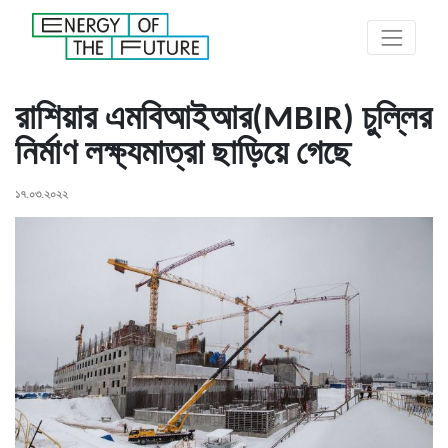
রাশিয়ার এমবিআইআর(MBIR) চুল্লির
নির্মাণ লক্ষ্যমাত্রা ছাড়িয়ে গেছে
১৭.০৩.২০২২