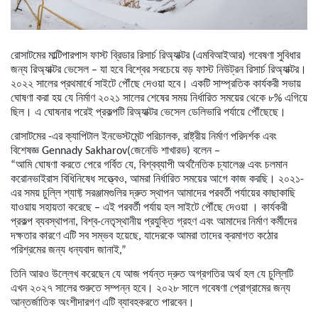
রোসাটমের মাল্টিপারপাস ফাস্ট ব্রিডার রিসার্চ রিঅ্যাক্টর (এমবিআইআর) গবেষণা সুবিধার
জন্য রিঅ্যাক্টর ভেসেল – যা হবে বিশ্বের সবচেয়ে বড় ফাস্ট নিউট্রন রিসার্চ রিঅ্যাক্টর।
২০২২ সালের প্রথমার্ধে সাইটে পৌঁছে দেওয়া হবে। একটি সাম্প্রতিক কার্যকরী সভায়
ঘোষণা করা হয় যে নির্মাণ ২০২১ সালের শেষের সময় নির্ধারিত সময়ের থেকে ৮% এগিয়ে
ছিল। এ ঘোষনার পরেই প্রকল্পটি রিঅ্যাক্টর ভেসেল ডেলিভারি পর্যায়ে পৌঁছেছে।
রোসাটমের -এর ক্যাপিটাল ইনভেস্টমেন্ট পরিচালক, রাষ্ট্রীয় নির্মাণ পরিদর্শক এবং
বিশেষজ্ঞ Gennady Sakharov(জেনেডি শাখারভ) বলেন –
“আমি ঘোষণা করতে পেরে গর্বিত যে, বিশ্বব্যাপী অর্থনৈতিক চ্যালেঞ্জ এবং চলমান
করোনভাইরাস বিধিনিষেধ সত্ত্বেও, আমরা নির্ধারিত সময়ের আগে কাজ করছি। ২০২১-
এর সময় চুল্লি শ্যাফ্ট সরঞ্জামগুলির দ্রুত স্থাপন আমাদের পরবর্তী পর্যায়ের কাছাকাছি
যাওয়ায় সহায়তা করেছে – এই পরবর্তী পর্যায় হল সাইটে পৌঁছে দেওয়া । কার্যকরী
প্রকল্প ব্যবস্থাপনা, বিশ্ব-নেতৃস্থানীয় প্রযুক্তি গ্রহণ এবং আমাদের নির্মাণ কর্মীদের
দক্ষতার কারণে এটি সব সম্ভব হয়েছে, যাদেরকে আমরা তাদের ক্রমাগত কঠোর
পরিশ্রমের জন্য ধন্যবাদ জানাই,”
তিনি আরও উল্লেখ করেছেন যে আজ পর্যন্ত দ্রুত অগ্রগতির অর্থ হল যে চুল্লিটি
এখন ২০২৭ সালের শুরুতে সম্পন্ন হবে। ২০২৮ সালে গবেষণা প্রোগ্রামের জন্য
আন্তর্জাতিক অংশীদারগণ এটি ব্যাবহকরতে পারবেন।