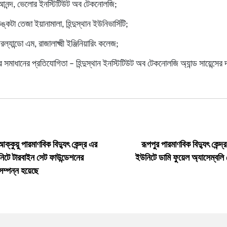
আনন্দ, ভেলোর ইনস্টিটিউট অব টেকনোলজি;
েঙ্কটা তেজা ইয়ানামালা, হিন্দুস্থান ইউনিভার্সিটি;
্যান্ডো এম, রাজালাক্ষ্মী ইঞ্জিনিয়ারিং কলেজ;
সমাধানের প্রতিযোগিতা – হিন্দুস্থান ইনস্টিটিউট অব টেকনোলজি অ্যান্ড সায়েন্সে
ক্কুয়ু পারমাণবিক বিদ্যুৎ কেন্দ্র এর
রূপপুর পারমাণবিক বিদ্যুৎ কেন্দ
িটে টারবাইন সেট ফাউন্ডেশনের
ইউনিটে ডামি ফুয়েল অ্যাসেম্বলি 
সম্পন্ন হয়েছে