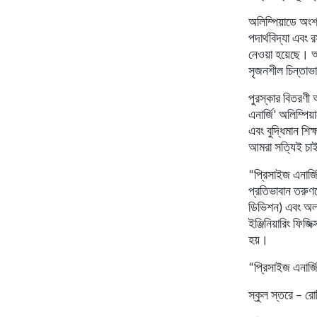
অলিম্পিয়াডে অংশগ
পদার্থবিদ্যা এবং 
নেওয়া হয়েছে। অলি
সৃজনশীল চিন্তাভ
পুরস্কার বিতরণী 
এনার্জি’ অলিম্প
এবং বুদ্ধিমান শি
আমরা সত্যিই চাই
“প্রিসাইজ এনার্জ
প্রতিভাবান তরুণদ
ডিভিশন) এবং অলা
ইঞ্জিনিয়ারিং ফিজ
হয়।
“প্রিসাইজ এনার্জ
স্কুল স্তরে – রো