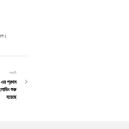
র দল।
পরবর্তী
্র এর প্রথম
লোডিং শুরু
হয়েছে