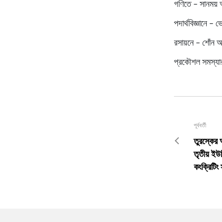
গণিতে – সানময় 
পদার্থবিজ্ঞানে – ভ
রসায়নে – শোঁন অরল
প্রকৌশল সমস্যার 
পূর্ববর্তী
তুরস্কের আ
তৃতীয় ইউন
কংক্রিটিং 