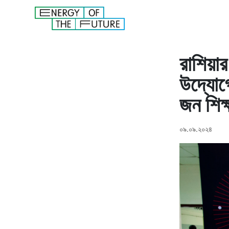
রাশিয়ার
উদ্যোগ
জন শিক্
০৯.০৯.২০২৪