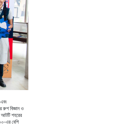
ে এবং
 রুশ বিজ্ঞান ও
়ুর আটটি শহরের
৬০০-এর বেশি