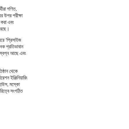
্থীরা গণিত,
য়ের উপর পরীক্ষা
 করা এবং
করেছে।
ধরে ‘প্রিসাইজ
েক প্রতিভাবান
ৎ স্বপ্ন আছে এবং
িষ্ঠান থেকে
েশন ইঞ্জিনিয়ারিং
 হাউস, মস্কো
ারিত্বে সংগঠিত