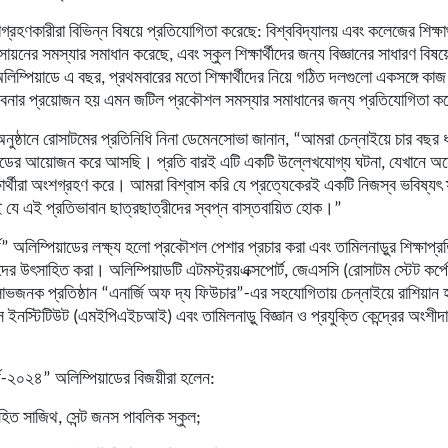
্রহণকারীরা বিভিন্ন বিষয়ে প্রতিযোগিতা করেছে: বিশ্ববিদ্যালয় এবং কলেজের শিক্ষার
রসায়নের সমস্যার সমাধান করেছে, এবং স্কুল শিক্ষার্থীদের জন্য বিজ্ঞানের সাধারণ বিষ
ম্পিয়াডে এ বছর, প্রথমবারের মতো শিক্ষার্থীদের নিয়ে গঠিত দলগুলো একসঙ্গে কাজ
াবনার প্রয়োজন হয় এমন জটিল প্রকৌশল সমস্যার সমাধানের জন্য প্রতিযোগিতা 
অনুষ্ঠানে রোসাটমের প্রতিনিধি নিনা ডেমেনসোভা জানান, “আমরা চেন্নাইয়ে চার বছর 
িয়াডের আয়োজন করে আসছি। প্রতি বারই এটি একটি উল্লেখযোগ্য ঘটনা, যেখানে অন
ক্ষার্থীরা অংশগ্রহণ করে। আমরা বিশ্বাস করি যে প্রত্যেকেরই একটি নিজস্ব ভবিষ্য
 যে এই প্রতিভাবান ছাত্রছাত্রীদের স্বপ্ন বাস্তবায়িত হোক।”
ি” অলিম্পিয়াডের লক্ষ্য হলো প্রকৌশল পেশার প্রচার করা এবং তামিলনাড়ুর শিক্ষাপ্রত
ের উৎসাহিত করা। অলিম্পিয়াডটি এটমস্ট্রয়এক্সপোর্ট, জেএসসি (রোসাটম স্টেট কর্পোর
ভজনক প্রতিষ্ঠান “এনার্জি অফ দ্য ফিউচার”-এর সহযোগিতায় চেন্নাইয়ে রাশিয়ান
িক্স ইনস্টিটিউট (এমইপিএইচআই) এবং তামিলনাড়ু বিজ্ঞান ও প্রযুক্তি কেন্দ্রের অংশীদ
ি-২০২৪” অলিম্পিয়াডের বিজয়ীরা হলেন:
হিত সাজিথ, সেন্ট জনস পাবলিক স্কুল;