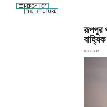
রূপপুর 
বাহ্যিক
১৮.০৯.২০২৩