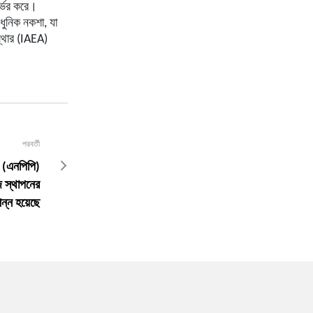
ির্ভর করে।
আধুনিক নকশা, যা
স্থার (IAEA)
পরবর্তী
ের (এনপিপি)
ুজ স্থাপনের
ন্ন হয়েছে