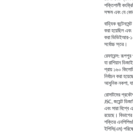
শক্তিশালী কংক্রিট
সক্ষম এবং যে কো
বাহ্যিক কন্টেনমেন্
করা হয়েছিল এবং 
করা ভিভিইআর-১২০০
সর্বোচ্চ স্তর।
রেফারেন্স: রূপপুর
যা রাশিয়ান ডিজা
প্রায় ১৬০ কিলোম
নির্বাচন করা হয়েছ
আধুনিক নকশা, যা 
রোসাটমের প্রকৌশ
JSC, জয়েন্ট ডি
এবং সারা বিশ্বে 
রয়েছে। বিভাগের 
শক্তির
এনপিপিগু
ইপিসি(এম) পরিষেবা