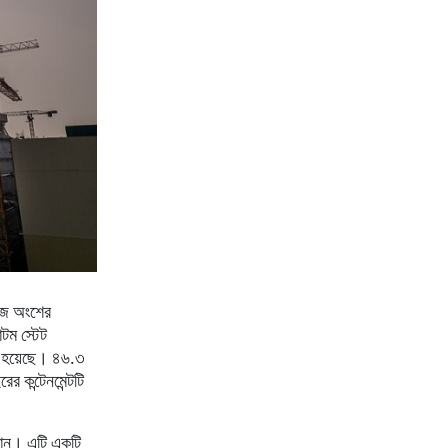
ুজ অংশের
টম স্টেট
ন হয়েছে। ৪৬.৩
াইরের
কন্টেনমেন্টটি
াদান। এটি একটি