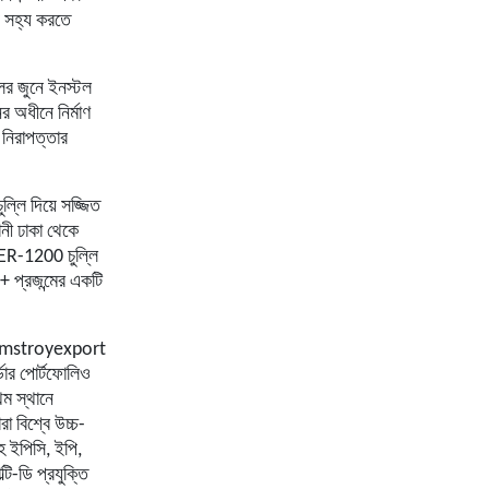
েন সহ্য করতে
ালের জুনে ইনস্টল
র অধীনে নির্মাণ
 নিরাপত্তার
ল্লি দিয়ে সজ্জিত
ানী ঢাকা থেকে
VVER-1200 চুল্লি
+ প্রজন্মের একটি
 Atomstroyexport
ডার পোর্টফোলিও
থম স্থানে
া বিশ্বে উচ্চ-
সহ ইপিসি, ইপি,
টি-ডি প্রযুক্তি