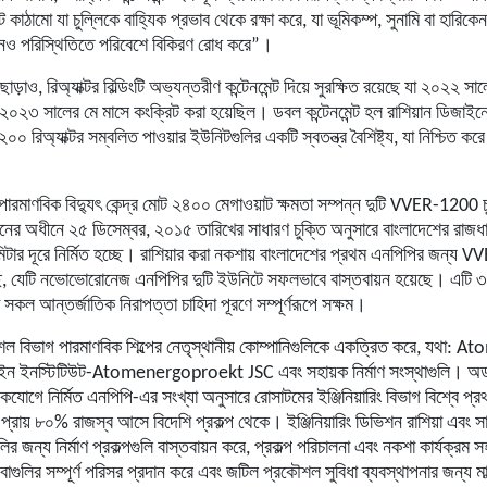
 কাঠামো যা চুল্লিকে বাহ্যিক প্রভাব থেকে রক্ষা করে, যা ভূমিকম্প, সুনামি বা হারিক
নও পরিস্থিতিতে পরিবেশে বিকিরণ রোধ করে”।
ট ছাড়াও, রিঅ্যাক্টর বিল্ডিংটি অভ্যন্তরীণ কন্টেনমেন্ট দিয়ে সুরক্ষিত রয়েছে যা ২০২২ স
২০২৩ সালের মে মাসে কংক্রিট করা হয়েছিল। ডবল কন্টেনমেন্ট হল রাশিয়ান ডিজাইনে
 রিঅ্যাক্টর সম্বলিত পাওয়ার ইউনিটগুলির একটি স্বতন্ত্র বৈশিষ্ট্য, যা নিশ্চিত করে
 পারমাণবিক বিদ্যুৎ কেন্দ্র মোট ২৪০০ মেগাওয়াট ক্ষমতা সম্পন্ন দুটি VVER-1200 চু
ইনের অধীনে ২৫ ডিসেম্বর, ২০১৫ তারিখের সাধারণ চুক্তি অনুসারে বাংলাদেশের রাজধ
িটার দূরে নির্মিত হচ্ছে। রাশিয়ার করা নকশায় বাংলাদেশের প্রথম এনপিপির জন্য 
ে, যেটি
নভোভোরোনেজ
এনপিপির দুটি ইউনিটে সফলভাবে বাস্তবায়ন হয়েছে। এটি ৩
সকল আন্তর্জাতিক নিরাপত্তা চাহিদা পূরণে সম্পূর্ণরূপে সক্ষম।
ল বিভাগ পারমাণবিক শিল্পের নেতৃস্থানীয় কোম্পানিগুলিকে একত্রিত করে, যথা:
জাইন ইনস্টিটিউট-Atomenergoproekt JSC এবং সহায়ক নির্মাণ সংস্থাগুলি। অর্
একযোগে নির্মিত এনপিপি-এর সংখ্যা অনুসারে রোসাটমের ইঞ্জিনিয়ারিং বিভাগ বিশ্বে প্র
প্রায় ৮০% রাজস্ব আসে বিদেশি প্রকল্প থেকে। ইঞ্জিনিয়ারিং ডিভিশন রাশিয়া এবং সার
লির
জন্য নির্মাণ প্রকল্পগুলি বাস্তবায়ন করে, প্রকল্প পরিচালনা এবং নকশা কার্যক্রম 
গুলির সম্পূর্ণ পরিসর প্রদান করে এবং জটিল প্রকৌশল সুবিধা ব্যবস্থাপনার জন্য মাল্