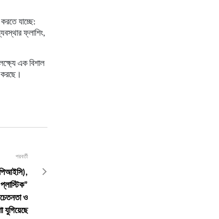
 করতে যাচ্ছে:
ব্যবস্থার ফ্লাশিং,
 লক্ষ্যে এক বিশাল
ঢ় করছে।
পরবর্তী
 (পিআইসি),
্লাস্টিক”
ে সচেতনতা ও
া যুগিয়েছে