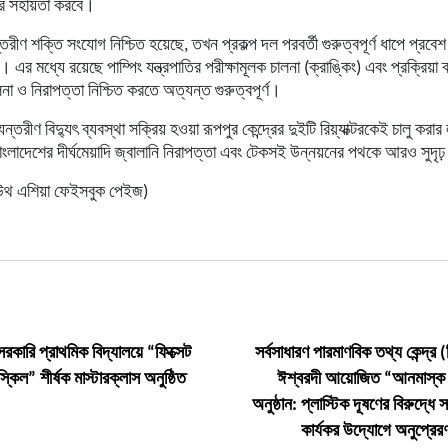
ারে সহায়তা করবে।
ীণ শক্তি সংযোগ নিশ্চিত হয়েছে, তখন প্রকল্প দল পরবর্তী গুরুত্বপূর্ণ ধাপে প্রবেশ
। এর মধ্যে রয়েছে পাম্পিং যন্ত্রপাতির পরীক্ষামূলক চালনা (ক্রাঙ্কিং) এবং প্রক্রিয়া 
লনা ও নিরাপত্তা নিশ্চিত করতে অত্যন্ত গুরুত্বপূর্ণ।
রীণ বিদ্যুৎ ব্যবস্থা সক্রিয় হওয়া রূপপুর কেন্দ্রের দুইটি রিয়্যাক্টরকেই চালু করার
ংলাদেশের দীর্ঘমেয়াদি জ্বালানি নিরাপত্তা এবং টেকসই উন্নয়নের পথকে আরও সুদৃ
উথ এশিয়া ফেইসবুক পেইজ)
সরকারি প্রাথমিক বিদ্যালয়ে “ফিক্সেট
সর্বসাধারণ পারমাণবিক তথ্য কেন্দ্র
কিল” শীর্ষক মাস্টারক্লাস অনুষ্ঠিত
ঈশ্বরদী আয়োজিত “আনমাস্ক প
অনুষ্ঠান: প্লাস্টিক দূষণের বিরুদ্ধ
কার্যকর উদ্যোগে অনুপ্রেরণ