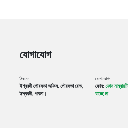
যোগাযোগ
ঠিকানা:
যোগাযোগ:
ঈশ্বরদী পৌরসভা অফিস, পৌরসভা রোড,
ফোন:
ফোন নাম্বারট
ঈশ্বরদী, পাবনা।
যাচ্ছে না