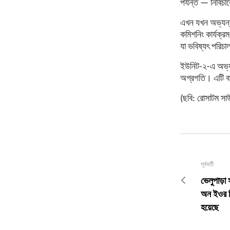
পর্যন্ত — নির্বিচ
এখন যখন অভ্যন্তর
কমিশনিং কার্যক্রম
যা ভবিষ্যৎ পরিচা
ইউনিট-২-এ অভ্যন্ত
অগ্রগতি। এটি বা
(ছবি: রোসাটম সা
পূর্ববর্তী
ভেলুপাড়া 
অন ইওর স্
হয়েছে