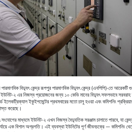
পারমাণবিক বিদ্যুৎ কেন্দ্র রূপপুর পারমাণবিক বিদ্যুৎ কেন্দ্র (এনপিপি)-তে আরেকটি গু
 ইউনিট-২ এর নিজস্ব প্রয়োজনের জন্য ১০ কেভি মানের বিদ্যুৎ সফলভাবে সরবরাহ
ডার্ড ইলেকট্রিক্যাল ইকুইপমেন্টের প্রথমবারের মতো চালু হওয়া এবং কমিশনিং প্রক্রিয়া
রশস্ত করেছে।
 সংযোগের মাধ্যমে ইউনিট-২ এখন নিজস্ব বৈদ্যুতিক সরঞ্জাম চালাতে পারবে, যা কেন্দ্র
র্যায়ে এক বিশাল অগ্রগতি। এই ব্যবস্থা ইউনিটের পূর্ণ জীবনচক্রে — কমিশনিং থেকে 