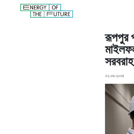
রূপপুর প
মাইলফল
সরবরাহ 
০২.০৬.২০২৫