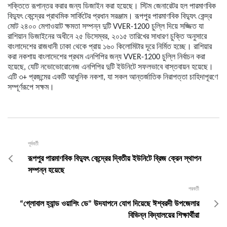
শক্তিতে
রূপান্তর
করার
জন্য
ডিজাইন
করা
হয়েছে।
স্টিম
জেনারেটর
হল
পারমাণবিক
বিদ্যুৎ
কেন্দ্রের
প্রাথমিক
সার্কিটের
প্রধান
সরঞ্জাম।
রূপপুর
পারমাণবিক
বিদ্যুৎ
কেন্দ্র
মোট
২৪০০
মেগাওয়াট
ক্ষমতা
সম্পন্ন
দুটি
VVER-1200
চুল্লি
দিয়ে
সজ্জিত
যা
রাশিয়ান
ডিজাইনের
অধীনে
২৫
ডিসেম্বর
,
২০১৫
তারিখের
সাধারণ
চুক্তি
অনুসারে
বাংলাদেশের
রাজধানী
ঢাকা
থেকে
প্রায়
১৬০
কিলোমিটার
দূরে
নির্মিত
হচ্ছে।
রাশিয়ার
করা
নকশায়
বাংলাদেশের
প্রথম
এনপিপির
জন্য
VVER-1200
চুল্লি
নির্বাচন
করা
হয়েছে
,
যেটি
নভোভোরোনেজ
এনপিপির
দুটি
ইউনিটে
সফলভাবে
বাস্তবায়ন
হয়েছে।
এটি
৩
+
প্রজন্মের
একটি
আধুনিক
নকশা
,
যা
সকল
আন্তর্জাতিক
নিরাপত্তা
চাহিদা
পূরণে
সম্পূর্ণরূপে
সক্ষম।
পূর্ববর্তী
রূপপুর পারমাণবিক বিদ্যুৎ কেন্দ্রের দ্বিতীয় ইউনিটে ব্রিজ ক্রেন স্থাপন
সম্পন্ন হয়েছে
পরবর্তী
“গ্লোবাল হ্যান্ড ওয়াশিং ডে” উদযাপনে যোগ দিয়েছে ঈশ্বরদী উপজেলার
বিভিন্ন বিদ্যালয়ের শিক্ষার্থীরা