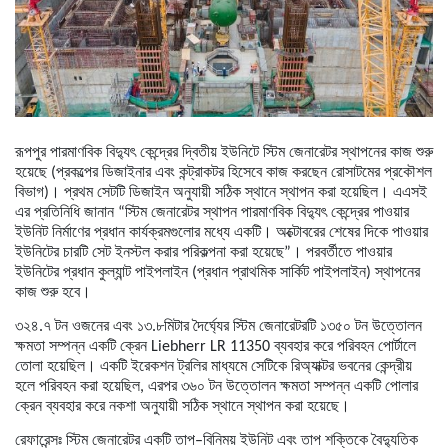
রূপপুর
পারমাণবিক
বিদ্যুৎ
কেন্দ্রের
দ্বিতীয়
ইউনিটে
স্টিম
জেনারেটর
স্থাপনের
কাজ
শুরু
হয়েছে
(
প্রকল্পের
ডিজাইনার
এবং
কন্ট্রাকটর
হিসেবে
কাজ
করছেন
রোসাটমের
প্রকৌশল
বিভাগ)।
প্রথম
সেটটি
ডিজাইন
অনুযায়ী
সঠিক
স্থানে
স্থাপন
করা
হয়েছিল।
এএসই
এর
প্রতিনিধি
জানান
“
স্টিম
জেনারেটর
স্থাপন
পারমাণবিক
বিদ্যুৎ
কেন্দ্রের
পাওয়ার
ইউনিট
নির্মাণের
প্রধান
কার্যক্রমগুলোর
মধ্যে
একটি।
অক্টোবরের
শেষের
দিকে
পাওয়ার
ইউনিটের
চারটি
সেট
ইনস্টল
করার
পরিকল্পনা
করা
হয়েছে
”
।
পরবর্তীতে
পাওয়ার
ইউনিটের
প্রধান
কুল্যান্ট
পাইপলাইন
(
প্রধান
প্রাথমিক
সার্কিট
পাইপলাইন
)
স্থাপনের
কাজ
শুরু
হবে।
৩২৪
.
৭
টন
ওজনের
এবং
১৩
.
৮মিটার
দৈর্ঘ্যের
স্টিম
জেনারেটরটি
১৩৫০
টন
উত্তোলন
ক্ষমতা
সম্পন্ন
একটি
ক্রেন
Liebherr LR 11350
ব্যবহার
করে
পরিবহন
পোর্টালে
তোলা
হয়েছিল।
একটি
ইরেকশন
ট্রলির
মাধ্যমে
সেটিকে
রিঅ্যাক্টর
ভবনের
কেন্দ্রীয়
হলে
পরিবহন
করা
হয়েছিল
,
এরপর
৩৬০
টন
উত্তোলন
ক্ষমতা
সম্পন্ন
একটি
পোলার
ক্রেন
ব্যবহার
করে
নকশা
অনুযায়ী
সঠিক
স্থানে
স্থাপন
করা
হয়েছে।
রেফারেন্সঃ
স্টিম
জেনারেটর
একটি
তাপ
–
বিনিময়
ইউনিট
এবং
তাপ
শক্তিকে
বৈদ্যুতিক