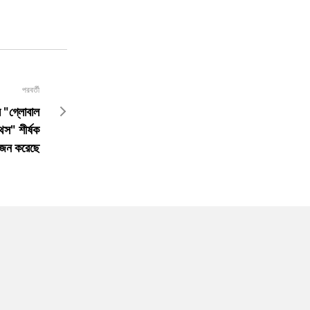
পরবর্তী
্র "গ্লোবাল
িথস" শীর্ষক
য়োজন করেছে