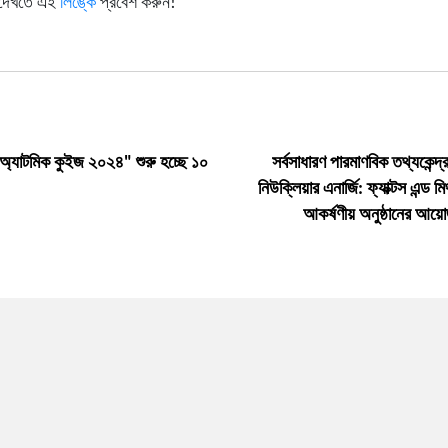
টি দেখতে এই
লিঙ্কে
প্রবেশ করুন!
অ্যাটমিক কুইজ ২০২৪" শুরু হচ্ছে ১০
সর্বসাধারণ পারমাণবিক তথ্যকেন্দ
নিউক্লিয়ার এনার্জি: ফ্যাক্টস এন্ড ম
আকর্ষণীয় অনুষ্ঠানের আ