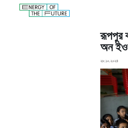
রূপপুর 
অন ইওর 
২৮.১০.২০২৪