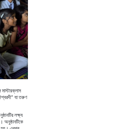
 মাস্টারক্লাস
ঈশ্বরদী” যা তরুণ
ষ্ঠানটির লক্ষ্য
া। অনুষ্ঠানটিকে
ানো হয়। এরপর