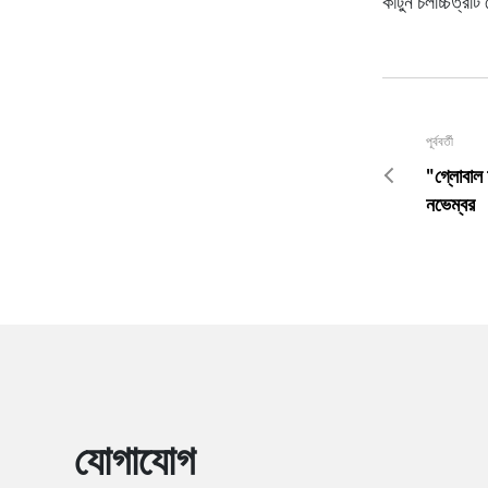
কার্টুন চলচ্চিত্র
পূর্ববর্তী
"গ্লোবাল 
নভেম্বর
যোগাযোগ