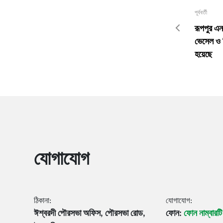
পূর্ববর্তী
রূপপুর এন
ভেসেল ও স
হয়েছে
যোগাযোগ
ঠিকানা:
যোগাযোগ:
ঈশ্বরদী পৌরসভা অফিস, পৌরসভা রোড,
ফোন:
ফোন নাম্বারট