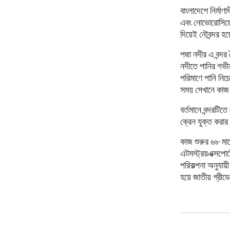
বাংলাদেশে নির্মাণা
এবং নোভোরোসিয়েস
দিয়েই নৌবন্দর হয়
পদ্মা নদীর এ বন
নদীতে পানির গভীর
পরিমাণে পানি নিচ
সময় সেখানে কা
বর্তমানে বন্দরটি
ক্রেন যুক্ত করার
কাজ শুরুর ৬৮ মাস
এটমস্ট্রয়এক্সপো
পরিকল্পনা অনুযা
হয়ে জাতীয় গ্রীড