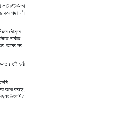
ন্ট পিটার্সবার্গ
 করে পদ্মা নদী
ভিন্ন মৌসুমে
ীতে সর্বোচ্চ
রতায় বছরের সব
ষমতার দুটি ভারী
েএসসি
রকার আশা করছে,
িদ্যুৎ উৎপাদিত