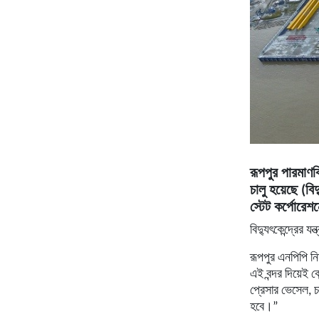
রূপপুর পারমাণবিক
চালু হয়েছে (বি
স্টেট কর্পোরেশ
বিদ্যুৎকেন্দ্রের 
রূপপুর এনপিপি ন
এই বন্দর দিয়েই কে
প্রেসার ভেসেল, চ
হবে।”