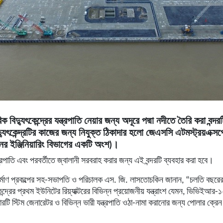
 বিদ্যুৎকেন্দ্রের যন্ত্রপাতি নেয়ার জন্য অদূরে পদ্মা নদীতে তৈরি করা বন্দরটি
দ্যুৎকেন্দ্রটির কাজের জন্য নিযুক্ত ঠিকাদার হলো জেএসসি এটমস্ট্রয়এক্সপ
নের ইঞ্জিনিয়ারিং বিভাগের একটি অংশ)।
যন্ত্রপাতি এবং পরবর্তীতে জ্বালানী সরবরাহ করার জন্য এই বন্দরটি ব্যবহার করা হবে।
ির্মাণ প্রকল্পের সহ-সভাপতি ও পরিচালক এস. জি. লাসতোচকিন জানান, “চলতি বছরের
ন্দ্রের প্রথম ইউনিটের রিয়্যাক্টরের বিভিন্ন প্রয়োজনীয় যন্ত্রাংশ যেমন, ভিভিইআর-১২
ারটি স্টিম জেনারেটর ও বিভিন্ন ভারী যন্ত্রপাতি ওঠা-নামা করানোর জন্য পোলার ক্রে