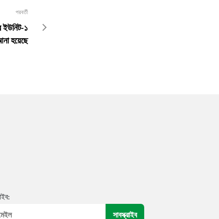
পরবর্তী
রের ইউনিট-১
 আনা হয়েছে
রাইব: