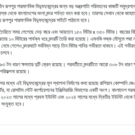
ধীন রূপপুর পারমাণবিক বিদ্যুৎকেন্দ্রের জন্য
বড় যন্ত্রপাতি পরিবহনের কাজটি সমুদ্রপথে সে
্ক থেকে বাংলাদেশের মংলা বন্দর পর্যন্ত বহন করা হবে। তারপর সেখান থেকে জাহাজে
ে রূপপুর পারমাণবিক বিদ্যুৎকেন্দ্রের সাইটে পাঠানো হবে।
্দর তৈরিতে সময় লেগেছে দেড় বছর এবং আয়তনে ১৫০ মিটার x ৩৫০ মিটার। বছরের বি
তায় ১০ মিটারের পার্থক্য ধরে বন্দরটি তৈরি করা হয়েছে। এমনকি শুষ্ক মৌসুমে পদ্মা নদ
ে নেমে গেলেও বন্দরঘাটে সর্বনিম্ন সাড়ে তিন মিটার পানির গভীরতা থাকবে। এই গভী
জ চলবে।
তে ৬৩ টন ধারণ ক্ষমতার দুটি ক্রেন রয়েছে। পরবর্তীতে বন্দরটিতে আরো ৩০৮ টন ধারণ ক্
 পরিকল্পনা রয়েছে।
ের মধ্যে এই বিদ্যুৎকেন্দ্রের মূল স্থাপনা নির্মাণের কথা রয়েছে রাশিয়ান কোম্পানি জ
র্টের, যা রোসাটম স্টেট কর্পোরেশনের ইঞ্জিনিয়ারিং বিভাগের একটি অংশ। বাংলাদেশ স
য়ী ২০২৩ সালের মধ্যে প্রথম ইউনিট এবং ২০২৪ সালের মধ্যে দ্বিতীয় ইউনিট থেকে ব
ে সংযুক্ত হবে।