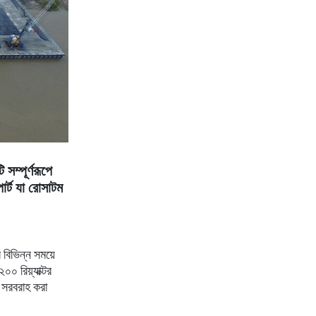
 সম্পূর্ণরূপে
োর্ট যা রোসাটম
 বিভিন্ন সময়ে
০০ রিয়্যাক্টর
ন সরবরাহ করা