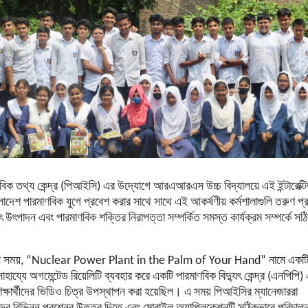
বিক
তথ্য
কেন্দ্র
(
পিআইসি
)
এর
উদ্যোগে
আরএআরএস
উচ্চ
বিদ্যালয়ে
এই
ইন্টারেক্ট
লাদেশ
পারমাণবিক
যুগে
প্রবেশ
করার
সাথে
সাথে
এই
আকর্ষণীয়
কর্মশালাগুলি
তরুণ
প্
ৎ
উৎপাদন
এবং
পারমাণবিক
শক্তির
নিরাপত্তা
সম্পর্কিত
সমস্ত
কার্যক্রম
সম্পর্কে
সঠ
ন সময়
, “Nuclear Power Plant in the Palm of Your Hand”
নামে
একট
সাহায্যে
অগমেন্টেড
রিয়েলিটি
ব্যবহার
করে
একটি
পারমাণবিক
বিদ্যুৎ
কেন্দ্র
(
এনপিপি
)
িক্ষার্থীদের
ভিডিও
চিত্র
উপস্থাপন
করা
হয়েছিল।
এ
সময়
পিআইসির
ম্যানেজাররা