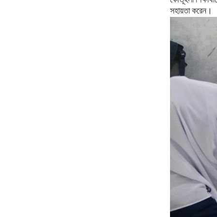
কৌতূহলী
শিক্ষার্থ
সহায়তা
করেন।