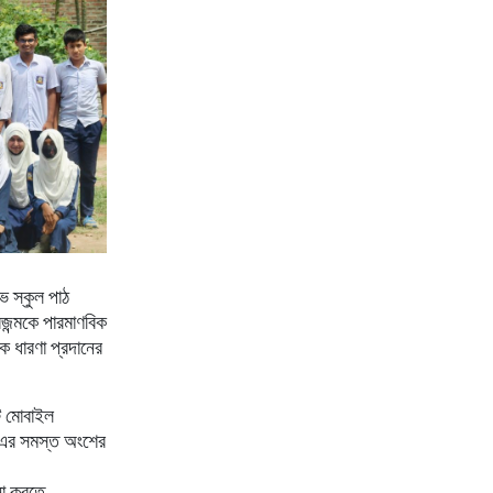
িভ
স্কুল
পাঠ
রজন্মকে
পারমাণবিক
িক
ধারণা
প্রদানের
ি
মোবাইল
এর
সমস্ত
অংশের