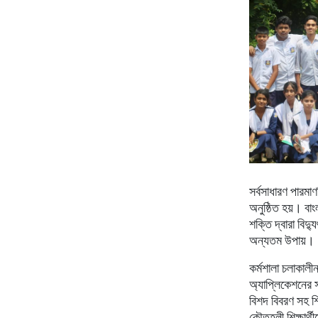
সর্বসাধারণ
পারমাণ
অনুষ্ঠিত
হয়।
বাং
শক্তি
দ্বারা
বিদ্যু
অন্যতম
উপায়।
কর্মশালা চলাকালী
অ্যাপ্লিকেশনের
বিশদ
বিবরণ
সহ
শ