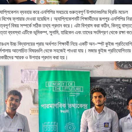
যাপ্লিকেশন
ব্যবহার
করে
এনপিপির
সবচেয়ে
গুরুত্বপূর্ণ
উপাদানগুলির
থ্রিডি
মডেল
র
বিশেষ
ফ্লায়ার
দেওয়া
হয়েছিল।
অ্যাপ্লিকেশনটি
শিক্ষার্থীদের
রূপপুর
এনপিপির
নির
ত্বপূর্ণ
বিষয়
সম্পর্কে
সঠিক
তথ্য
প্রদান
করে।
এটা
বিশ্বাস
করা
কঠিন
,
কিন্তু
বাস্ত
পত্তা
ব্যবস্থা
এটিকে
ভূমিকম্প
,
সুনামি
,
হারিকেন
এবং
তাদের
সংমিশ্রণ
থেকে
রক্ষা
কর
রএস
উচ্চ
বিদ্যালয়ের
প্রায়
অর্ধশত
শিক্ষার্থী
নিয়ে
একটি
অন
–
স্পট
কুইজ
প্রতিযোগ
্মশালায়
আলোচিত
বিষয়গুলি
থেকে
সহজেই
পাওয়া
যায়।
মজার
কুইজ
প্রতিযোগিতায়
নকারীদের
স্মারক
ও
উপহার
প্রদান
করা
হয়।