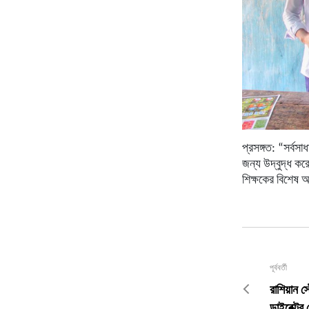
প্রসঙ্গত
: “
সর্বসা
জন্য
উদ্বুদ্ধ
কর
শিক্ষকের
বিশেষ
অ
পূর্ববর্তী
রাশিয়ান স
ডাইরেক্টর