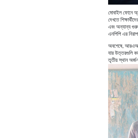
মোবাইল
ফোনে
অ্
দেখতে শিক্ষার্থীদে
এবং
অন্যান্য
গুরু
এনপিপি
এর
নিরা
অবশেষে
,
আরএআ
যার
উত্তরগুলি
কর
তৃতীয়
স্থান
অর্জ