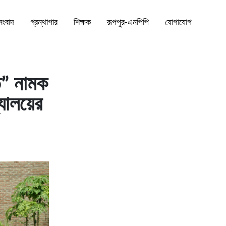
সংবাদ
গ্রন্থাগার
শিক্ষক
রূপপুর-এনপিপি
যোগাযোগ
ি” নামক
যালয়ের