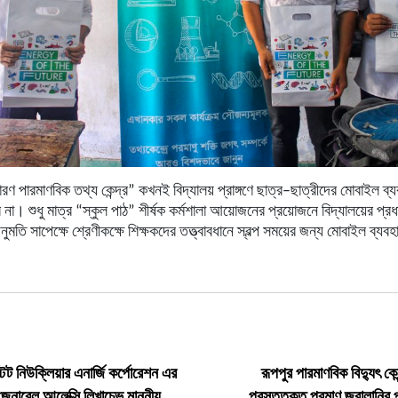
ধারণ
পারমাণবিক
তথ্য
কেন্দ্র
”
কখনই
বিদ্যালয়
প্রাঙ্গণে
ছাত্র
–
ছাত্রীদের
মোবাইল
ব্
ে
না।
শুধু
মাত্র
“
স্কুল
পাঠ
”
শীর্ষক
কর্মশালা
আয়োজনের
প্রয়োজনে
বিদ্যালয়ের
প্রধ
নুমতি
সাপেক্ষে
শ্রেণীকক্ষে
শিক্ষকদের
তত্ত্বাবধানে
স্বল্প
সময়ের
জন্য
মোবাইল
ব্যবহ
্টেট নিউক্লিয়ার এনার্জি কর্পোরেশন এর
রূপপুর পারমাণবিক বিদ্যুৎ কেন
 জেনারেল আলেক্সি লিখাচেভ মাননীয়
প্রস্তুতকৃত পরমাণু জ্বালানির 