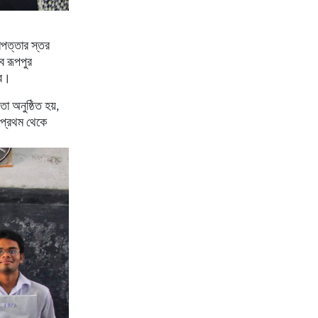
াপত্তার
স্তর
বে
রূপপুর
ে।
িতা
অনুষ্ঠিত
হয়
,
প্রথম
থেকে