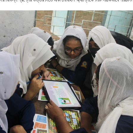
ীদের
বিভিন্ন
প্রশ্নের
উত্তর
দিতে
এবং
মোবাইল
অ্যাপ্লিকেশনটি
সঠিকভাবে
পরিচালন