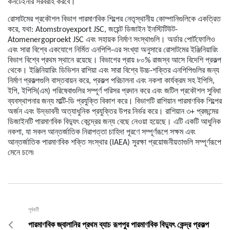
কনটেইনার সরবরাহ করবে।
রোসাটমের প্রকৌশল বিভাগ পারমাণবিক শিল্পের নেতৃস্থানীয় কোম্পানিগুলিকে একত্রিত
করে, যথা: Atomstroyexport JSC, জয়েন্ট ডিজাইন ইনস্টিটিউট-
Atomenergoproekt JSC এবং সহায়ক নির্মাণ সংস্থাগুলি। অর্ডার পোর্টফোলিও
এবং সারা বিশ্বে একযোগে নির্মিত এনপিপি-এর সংখ্যা অনুসারে রোসাটমের ইঞ্জিনিয়ারিং
বিভাগ বিশ্বে প্রথম স্থানে রয়েছে। বিভাগের প্রায় ৮০% রাজস্ব আসে বিদেশি প্রকল্প
থেকে। ইঞ্জিনিয়ারিং ডিভিশন রাশিয়া এবং সারা বিশ্বে উচ্চ-শক্তির এনপিপিগুলির জন্য
নির্মাণ প্রকল্পগুলি বাস্তবায়ন করে, প্রকল্প পরিচালনা এবং নকশা কার্যক্রম সহ ইপিসি,
ইপি, ইপিসি(এম) পরিষেবাগুলির সম্পূর্ণ পরিসর প্রদান করে এবং জটিল প্রকৌশল সুবিধা
ব্যবস্থাপনার জন্য মাল্টি-ডি প্রযুক্তি বিকাশ করে। বিভাগটি রাশিয়ান পারমাণবিক শিল্পের
অর্জন এবং উদ্ভাবনী অত্যাধুনিক প্রযুক্তির উপর নির্ভর করে। রাশিয়ান ৩+ প্রজন্মের
ডিজাইনটি পারমাণবিক বিদ্যুৎ কেন্দ্রের জন্য বেছে নেওয়া হয়েছে। এটি একটি আধুনিক
নকশা, যা সকল আন্তর্জাতিক নিরাপত্তা চাহিদা পূরণে সম্পূর্ণরূপে সক্ষম এবং
আন্তর্জাতিক পারমাণবিক শক্তি সংস্থার (IAEA) সুরক্ষা প্রয়োজনীয়তাগুলি সম্পূর্ণরূপে
মেনে চলে৷
পূর্ববর্তী
পারমাণবিক জ্বালানির প্রথম ব্যাচ রূপপুর পারমাণবিক বিদ্যুৎ কেন্দ্র প্রকল্প