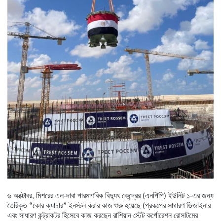
৬ অক্টোবর, মিশরের এল-দাবা পারমাণবিক বিদ্যুৎ কেন্দ্রের (এনপিপি) ইউনিট ১-এর জন্য
তৈরিকৃত “কোর ক্যাচার” ইনস্টল করার কাজ শুরু হয়েছে (প্রকল্পের সাধারণ ডিজাইনার
এবং সাধারণ কন্ট্রাকটর হিসেবে কাজ করছেন রাশিয়ান স্টেট কর্পোরেশন রোসাটমের