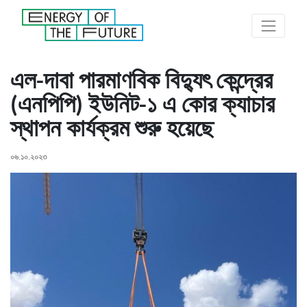
এল-দাবা পারমাণবিক বিদ্যুৎ কেন্দ্রের
(এনপিপি) ইউনিট-১ এ কোর ক্যাচার
স্থাপন কার্যক্রম শুরু হয়েছে
০৬.১০.২০২৩