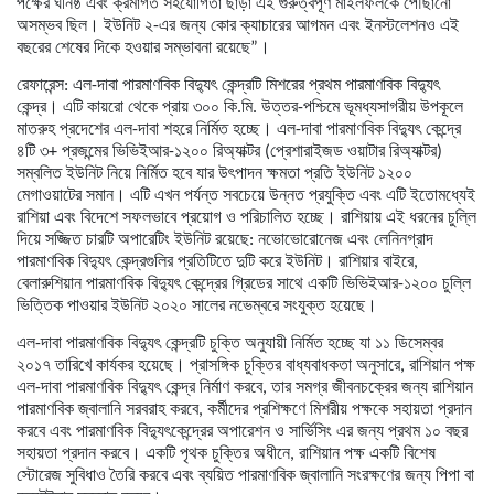
পক্ষের ঘনিষ্ঠ এবং ক্রমাগত সহযোগিতা ছাড়া এই গুরুত্বপূর্ণ মাইলফলকে পৌঁছানো
অসম্ভব ছিল। ইউনিট ২-এর জন্য কোর ক্যাচারের আগমন এবং ইনস্টলেশনও এই
বছরের শেষের দিকে হওয়ার সম্ভাবনা রয়েছে”।
রেফারেন্স: এল-দাবা পারমাণবিক বিদ্যুৎ কেন্দ্রটি মিশরের প্রথম পারমাণবিক বিদ্যুৎ
কেন্দ্র। এটি কায়রো থেকে প্রায় ৩০০ কি.মি. উত্তর-পশ্চিমে ভূমধ্যসাগরীয় উপকূলে
মাতরুহ প্রদেশের এল-দাবা শহরে নির্মিত হচ্ছে। এল-দাবা পারমাণবিক বিদ্যুৎ কেন্দ্রে
৪টি ৩+ প্রজন্মের ভিভিইআর-১২০০ রিঅ্যাক্টর (প্রেশারাইজড ওয়াটার রিঅ্যাক্টর)
সম্বলিত ইউনিট নিয়ে নির্মিত হবে যার উৎপাদন ক্ষমতা প্রতি ইউনিট ১২০০
মেগাওয়াটের সমান। এটি এখন পর্যন্ত সবচেয়ে উন্নত প্রযুক্তি এবং এটি ইতোমধ্যেই
রাশিয়া এবং বিদেশে সফলভাবে প্রয়োগ ও পরিচালিত হচ্ছে। রাশিয়ায় এই ধরনের চুল্লি
দিয়ে সজ্জিত চারটি অপারেটিং ইউনিট রয়েছে: নভোভোরোনেজ এবং লেনিনগ্রাদ
পারমাণবিক বিদ্যুৎ কেন্দ্রগুলির প্রতিটিতে দুটি করে ইউনিট। রাশিয়ার বাইরে,
বেলারুশিয়ান পারমাণবিক বিদ্যুৎ কেন্দ্রের গ্রিডের সাথে একটি ভিভিইআর-১২০০ চুল্লি
ভিত্তিক পাওয়ার ইউনিট ২০২০ সালের নভেম্বরে সংযুক্ত হয়েছে।
এল-দাবা পারমাণবিক বিদ্যুৎ কেন্দ্রটি চুক্তি অনুযায়ী নির্মিত হচ্ছে যা ১১ ডিসেম্বর
২০১৭ তারিখে কার্যকর হয়েছে। প্রাসঙ্গিক চুক্তির বাধ্যবাধকতা অনুসারে, রাশিয়ান পক্ষ
এল-দাবা পারমাণবিক বিদ্যুৎ কেন্দ্র নির্মাণ করবে, তার সমগ্র জীবনচক্রের জন্য রাশিয়ান
পারমাণবিক জ্বালানি সরবরাহ করবে, কর্মীদের প্রশিক্ষণে মিশরীয় পক্ষকে সহায়তা প্রদান
করবে এবং পারমাণবিক বিদ্যুৎকেন্দ্রের অপারেশন ও সার্ভিসিং এর জন্য প্রথম ১০ বছর
সহায়তা প্রদান করবে। একটি পৃথক চুক্তির অধীনে, রাশিয়ান পক্ষ একটি বিশেষ
স্টোরেজ সুবিধাও তৈরি করবে এবং ব্যয়িত পারমাণবিক জ্বালানি সংরক্ষণের জন্য পিপা বা