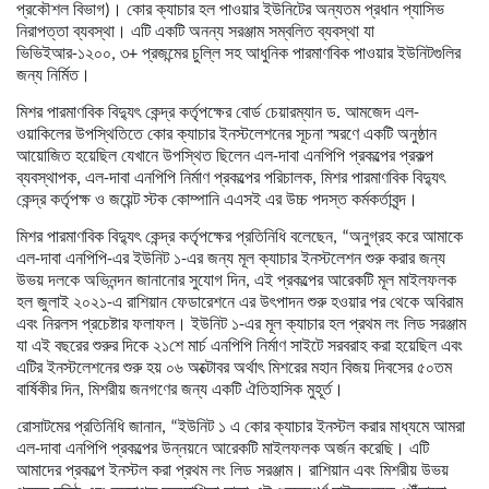
প্রকৌশল বিভাগ)। কোর ক্যাচার হল পাওয়ার ইউনিটের অন্যতম প্রধান প্যাসিভ
নিরাপত্তা ব্যবস্থা। এটি একটি অনন্য সরঞ্জাম সম্বলিত ব্যবস্থা যা
ভিভিইআর-১২০০, ৩+ প্রজন্মের চুল্লি সহ আধুনিক পারমাণবিক পাওয়ার ইউনিটগুলির
জন্য নির্মিত।
মিশর পারমাণবিক বিদ্যুৎ কেন্দ্র কর্তৃপক্ষের বোর্ড চেয়ারম্যান ড. আমজেদ এল-
ওয়াকিলের উপস্থিতিতে কোর ক্যাচার ইনস্টলেশনের সূচনা স্মরণে একটি অনুষ্ঠান
আয়োজিত হয়েছিল যেখানে উপস্থিত ছিলেন এল-দাবা এনপিপি প্রকল্পের প্রকল্প
ব্যবস্থাপক, এল-দাবা এনপিপি নির্মাণ প্রকল্পের পরিচালক, মিশর পারমাণবিক বিদ্যুৎ
কেন্দ্র কর্তৃপক্ষ ও জয়েন্ট স্টক কোম্পানি এএসই এর উচ্চ পদস্ত কর্মকর্তাবৃন্দ।
মিশর পারমাণবিক বিদ্যুৎ কেন্দ্র কর্তৃপক্ষের প্রতিনিধি বলেছেন, “অনুগ্রহ করে আমাকে
এল-দাবা এনপিপি-এর ইউনিট ১-এর জন্য মূল ক্যাচার ইনস্টলেশন শুরু করার জন্য
উভয় দলকে অভিনন্দন জানানোর সুযোগ দিন, এই প্রকল্পের আরেকটি মূল মাইলফলক
হল জুলাই ২০২১-এ রাশিয়ান ফেডারেশনে এর উৎপাদন শুরু হওয়ার পর থেকে অবিরাম
এবং নিরলস প্রচেষ্টার ফলাফল। ইউনিট ১-এর মূল ক্যাচার হল প্রথম লং লিড সরঞ্জাম
যা এই বছরের শুরুর দিকে ২১শে মার্চ এনপিপি নির্মাণ সাইটে সরবরাহ করা হয়েছিল এবং
এটির ইনস্টলেশনের শুরু হয় ০৬ অক্টোবর অর্থাৎ মিশরের মহান বিজয় দিবসের ৫০তম
বার্ষিকীর দিন, মিশরীয় জনগণের জন্য একটি ঐতিহাসিক মুহূর্ত।
রোসাটমের প্রতিনিধি জানান, “ইউনিট ১ এ কোর ক্যাচার ইনস্টল করার মাধ্যমে আমরা
এল-দাবা এনপিপি প্রকল্পের উন্নয়নে আরেকটি মাইলফলক অর্জন করেছি। এটি
আমাদের প্রকল্পে ইনস্টল করা প্রথম লং লিড সরঞ্জাম। রাশিয়ান এবং মিশরীয় উভয়