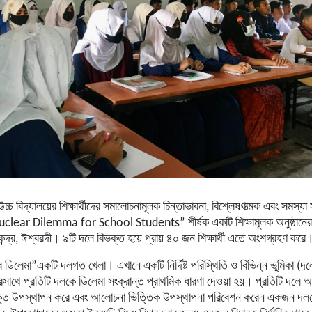
উচ্চ
বিদ্যালয়ের
শিক্ষার্থীদের
সমালোচনামূলক
চিন্তাভাবনা
,
বিশ্লেষণাত্মক
এবং
সমস্যা
clear Dilemma for School Students”
শীর্ষক
একটি
শিক্ষামূলক
অনুষ্ঠানের
ন্দ্র
,
ঈশ্বরদী।
৯টি
দলে
বিভক্ত
হয়ে
প্রায়
৪০
জন
শিক্ষার্থী
এতে
অংশগ্রহণ
করে
র
ডিলেমা
”
একটি
দলগত
খেলা।
এখানে
একটি
নির্দিষ্ট
পরিস্থিতি
ও
বিভিন্ন
ভূমিকা
(
দ
রসাথে
প্রতিটি
দলকে
ডিলেমা
সংক্রান্ত
প্রাথমিক
ধারণা
দেওয়া
হয়।
প্রতিটি
দলে
অ
্তি
উপস্থাপন
করে
এবং
আলোচনা
ভিত্তিক
উপস্থাপনা
পরিবেশন
করেন
একজন
দল