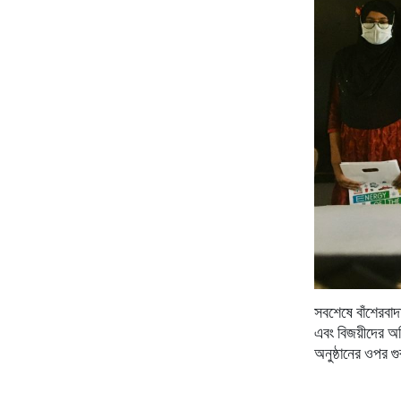
সবশেষে
বাঁশেরবাদ
এবং
বিজয়ীদের
অভ
অনুষ্ঠানের
ওপর
গ