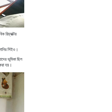
বিক
রিয়্যাক্টর
পানির
সিইও।
যাদের
ভূমিকা
ছিল
করা
হয়।