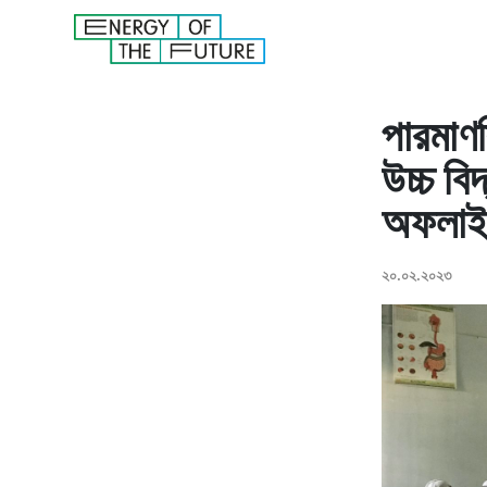
পারমাণব
উচ্চ বি
অফলাইন
২০.০২.২০২৩