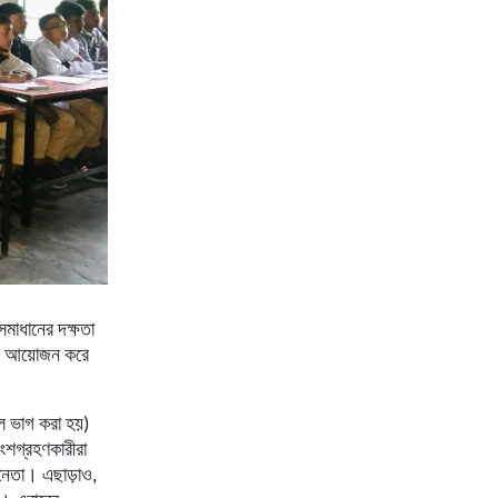
সমাধানের
দক্ষতা
আয়োজন
করে
।
লে
ভাগ
করা
হয়
)
ংশগ্রহণকারীরা
নেতা।
এছাড়াও
,