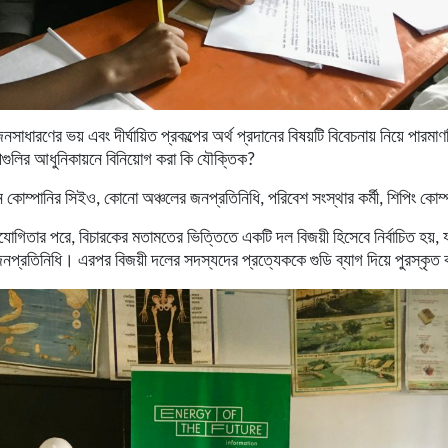
নসাধারণের
ভয়
এবং
দীর্ঘায়িত
প্রকল্পের
অর্থ
প্রদানের
বিষয়টি
বিবেচনায়
নিয়ে
পারমাণ
পগুলির
আধুনিকায়নে
বিনিয়োগ
করা
কি
যৌক্তিক
?
ন
কোম্পানির
সিইও
,
কোনো
অঞ্চলের
জনপ্রতিনিধি
,
পরিবেশ
সংস্থার
কর্মী
,
শিপিং
কোম্
িযোগিতার
পরে
,
বিচারকের
মতামতের
ভিত্তিতে
একটি
দল
বিজয়ী
হিসেবে
নির্বাচিত
হয়
,
নপ্রতিনিধি।
এরপর
বিজয়ী
দলের
সদস্যদের
প্রত্যেককে
গুডি
ব্যাগ
দিয়ে
পুরস্কৃত