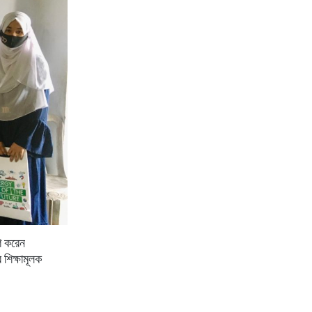
শ
করেন
র
শিক্ষামূলক