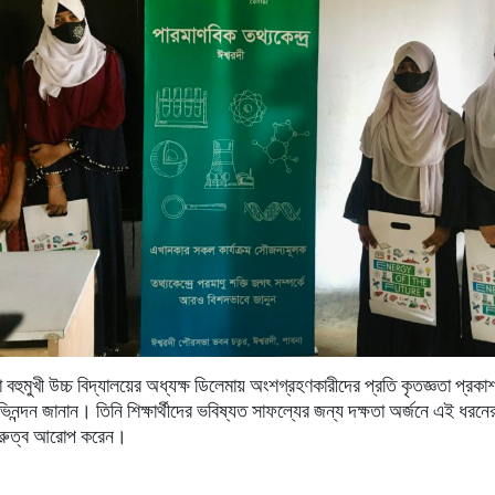
া
বহুমুখী
উচ্চ
বিদ্যালয়ের
অধ্যক্ষ
ডিলেমায়
অংশগ্রহণকারীদের
প্রতি
কৃতজ্ঞতা
প্রকা
িনন্দন
জানান।
তিনি
শিক্ষার্থীদের
ভবিষ্যত
সাফল্যের
জন্য
দক্ষতা
অর্জনে
এই
ধরনে
ুরুত্ব
আরোপ
করেন।