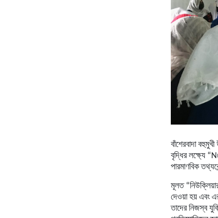
বাঁশেরবাদা
বহুমুখী
বৃদ্ধির
লক্ষ্যে
“Nu
পারমাণবিক
তথ্যকে
মূলত
“
নিউক্লিয়া
দেওয়া
হয়
এবং
এ
তাদের
নিজস্ব
যুক