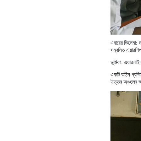
এবারের
ডিলেমা
:
জ
সম্বলিত
এয়ারশি
ভূমিকা
:
এয়ারলাই
একটি
কঠিন
প্রত
উত্তর
অঞ্চলের
জ