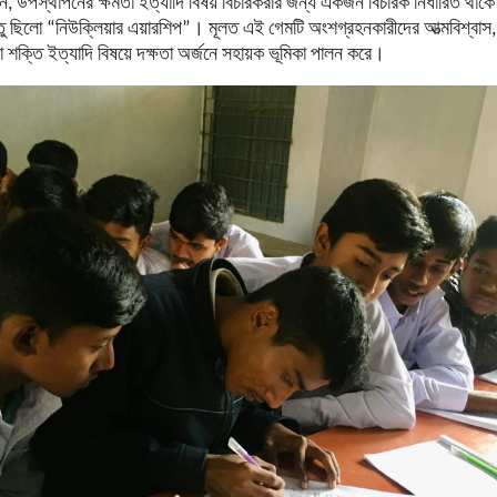
ান
,
উপস্থাপনের
ক্ষমতা
ইত্যাদি
বিষয়
বিচার
করার
জন্য
একজন
বিচারক
নির্ধারিত
থাক
ু
ছিলো
“
নিউক্লিয়ার
এয়ারশিপ
”
।
মূলত
এই
গেমটি
অংশগ্রহনকারীদের
আত্মবিশ্বাস
া
শক্তি
ইত্যাদি
বিষয়ে
দক্ষতা
অর্জনে
সহায়ক
ভূমিকা
পালন
করে।