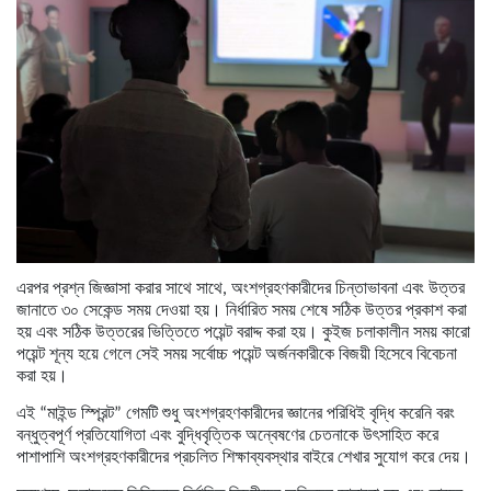
এরপর প্রশ্ন জিজ্ঞাসা করার সাথে সাথে, অংশগ্রহণকারীদের চিন্তাভাবনা এবং উত্তর
জানাতে ৩০ সেকেন্ড সময় দেওয়া হয়। নির্ধারিত সময় শেষে সঠিক উত্তর প্রকাশ করা
হয় এবং সঠিক উত্তরের ভিত্তিতে পয়েন্ট বরাদ্দ করা হয়। কুইজ চলাকালীন সময় কারো
পয়েন্ট শূন্য হয়ে গেলে সেই সময় সর্বোচ্চ পয়েন্ট অর্জনকারীকে বিজয়ী হিসেবে বিবেচনা
করা হয়।
এই “মাইন্ড স্প্রিন্ট” গেমটি শুধু অংশগ্রহণকারীদের জ্ঞানের পরিধিই বৃদ্ধি করেনি বরং
বন্ধুত্বপূর্ণ প্রতিযোগিতা এবং বুদ্ধিবৃত্তিক অন্বেষণের চেতনাকে উৎসাহিত করে
পাশাপাশি অংশগ্রহণকারীদের প্রচলিত শিক্ষাব্যবস্থার বাইরে শেখার সুযোগ করে দেয়।