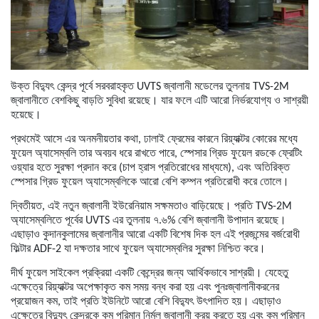
উক্ত
বিদ্যুৎ
কেন্দ্র
পূর্বে
সরবরাহকৃত
UVTS
জ্বালানী
মডেলের
তুলনায়
TVS-2M
জ্বালানীতে
বেশকিছু
বাড়তি
সুবিধা
রয়েছে।
যার
ফলে
এটি
আরো
নির্ভরযোগ্য
ও
সাশ্রয়ী
হয়েছে।
প্রথমেই
আসে
এর
অনমনীয়তার
কথা
,
ঢালাই
ফ্রেমের
কারনে
রিয়্যাক্টর
কোরের
মধ্যে
ফুয়েল
অ্যাসেম্বলি
তার
অবয়ব
ধরে
রাখতে
পারে
,
স্পেসার
গ্রিড
ফুয়েল
রডকে
ফ্রেটিং
ওয়্যার
হতে
সুরক্ষা
প্রদান
করে
(
চাপ
হ্রাস
প্রতিরোধের
মাধ্যমে
),
এবং
অতিরিক্ত
স্পেসার
গ্রিড
ফুয়েল
অ্যাসেম্বলিকে
আরো
বেশি
কম্পন
প্রতিরোধী
করে
তোলে।
দ্বিতীয়ত
,
এই
নতুন
জ্বালানী
ইউরেনিয়াম
সক্ষমতাও
বাড়িয়েছে।
প্রতি
TVS-2M
অ্যাসেম্বলিতে
পূর্বের
UVTS
এর
তুলনায়
৭
.
৬
%
বেশি
জ্বালানী
উপাদান
রয়েছে।
এছাড়াও
কুদানকুলামের
জ্বালানীর
আরো
একটি
বিশেষ
দিক
হল
এই
প্রজন্মের
বর্জরোধী
ফিল্টার
ADF-2
যা
দক্ষতার
সাথে
ফুয়েল
অ্যাসেম্বলির
সুরক্ষা
নিশ্চিত
করে।
দীর্ঘ
ফুয়েল
সাইকেল
প্রক্রিয়া
একটি
কেন্দ্রের
জন্য
আর্থিকভাবে
সাশ্রয়ী।
যেহেতু
এক্ষেত্রে
রিয়্যাক্টর
অপেক্ষাকৃত
কম
সময়
বন্ধ
করা
হয়
এবং
পুনঃজ্বালানীকরনের
প্রয়োজন
কম
,
তাই
প্রতি
ইউনিটে
আরো
বেশি
বিদ্যুৎ
উৎপাদিত
হয়।
এছাড়াও
এক্ষেত্রে
বিদ্যুৎ
কেন্দ্রকে
কম
পরিমান
নির্মল
জ্বালানী ক্রয় করতে
হয়
এবং
কম
পরিমান