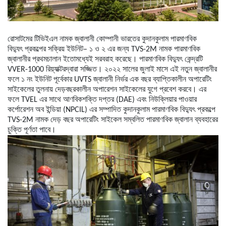
রোসাটমের
টিভিইএল
নামক
জ্বালানী
কোম্পানী
ভারতের
কুদানকুলাম
পারমাণবিক
বিদ্যুৎ
প্রকল্পের
সক্রিয়
ইউনিট
–
১
ও
২
এর
জন্য
TVS-2M
নামক
পারমাণবিক
জ্বালানীর
প্রথম
চালান
ইতোমধ্যেই
সরবরাহ
করেছে।
পারমাণবিক
বিদ্যুৎ
কেন্দ্রটি
VVER-1000
রিয়্যাক্টর
দ্বারা
সজ্জিত।
২০২২
সালের
জুলাই
মাসে
এই
নতুন
জ্বালানীর
ফলে
১
নং
ইউনিট
পূর্বেকার
UVTS
জ্বালানী
নির্ভর
এক
বছর
ব্যাপ্তিকালীন
অপারেটিং
সাইকেলের
তুলনায়
দেড়
বছরকালীন
অপারেশন
সাইকেলের
যুগে
প্রবেশ
করবে।
এর
ফলে
TVEL
এর
সাথে
আণবিক
শক্তি
দপ্তর
(DAE)
এবং
নিউক্লিয়ার
পাওয়ার
কর্পোরেশন
অব
ইন্ডিয়া
(NPCIL)
এর
সম্পাদিত
কুদানকুলাম
পারমাণবিক
বিদ্যুৎ
প্রকল্পে
TVS-2M
নামক
দেড়
বছর
অপারেটিং
সাইকেল
সম্বলিত
পারমাণবিক
জ্বালান
ব্যবহারের
চুক্তি
পূর্ণতা
পাবে।