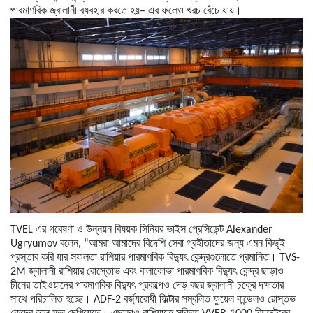
পারমাণবিক
জ্বালানী
ব্যবহার
করতে
হয়
–
এর
ফলেও
খরচ
বেঁচে
যায়।
TVEL
এর
গবেষণা
ও
উন্নয়ন
বিষয়ক
সিনিয়র
ভাইস
প্রেসিডেন্ট
Alexander
Ugryumov
বলেন
, “
আমরা
আমাদের
বিদেশি
সেবা
গ্রহীতাদের
জন্য
এমন
কিছুই
প্রস্তাব
করি
যার
সফলতা
রাশিয়ার
পারমাণবিক
বিদ্যুৎ
কেন্দ্রগুলোতে
প্রমানিত।
TVS-
2M
জ্বালানী
রাশিয়ার
রোস্তোভ
এবং
বালাকোভা
পারমাণবিক
বিদ্যুৎ
কেন্দ্র
ছাড়াও
চীনের
তাইওয়ানের
পারমাণবিক
বিদ্যুৎ
প্রকল্পেও
দেড়
বছর
জ্বালানী
চক্রে
দক্ষতার
সাথে
পরিচালিত
হচ্ছে।
ADF-2
বর্জ্যরোধী
ফিল্টার
সম্বলিত
ফুয়েল
বান্ডেলও
রোস্তভ