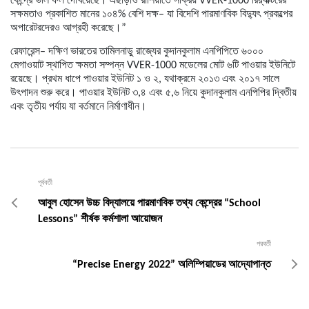
কেন্দ্রে
ভাল
ফল
দেখিয়েছে।
এছাড়াও
রাশিয়াতে
সক্রিয়
VVER-1000
রিয়্যাক্টরের
সক্ষমতাও
প্রকাশিত
মানের
১০৪
%
বেশি
দক্ষ
–
যা
বিদেশি
পারমাণবিক
বিদ্যুৎ
প্রকল্পের
অপারেটরদেরও
আগ্রহী
করেছে।
”
রেফারেন্স
–
দক্ষিণ
ভারতের
তামিলনাড়ু
রাজ্যের
কুদানকুলাম
এনপিপিতে
৬০০০
মেগাওয়াট
স্থাপিত
ক্ষমতা
সম্পন্ন
VVER-1000
মডেলের
মোট
৬টি
পাওয়ার
ইউনিটে
রয়েছে।
প্রথম
ধাপে
পাওয়ার
ইউনিট
১
ও
২
,
যথাক্রমে
২০১৩
এবং
২০১৭
সালে
উৎপাদন
শুরু
করে।
পাওয়ার
ইউনিট
৩
,
৪
এবং
৫
,
৬
নিয়ে
কুদানকুলাম
এনপিপির
দ্বিতীয়
এবং
তৃতীয়
পর্যায়
যা
বর্তমানে
নির্মাণাধীন।
পূর্ববর্তী
আবুল হোসেন উচ্চ বিদ্যালয়ে পারমাণবিক তথ্য কেন্দ্রের “School
Lessons” শীর্ষক কর্মশালা আয়োজন
পরবর্তী
“Precise Energy 2022” অলিম্পিয়াডের আদ্যোপান্ত